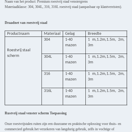
Naam van het product: Premium roestvrij staal venstergrens
Materiaalklasse: 304, 304L, 316, 316L roestvrij staal (aanpasbaar op klantvereisten).
Draadnet van roestvrij staal
Productnaam
Materiaal
Gelag
Breedte
D
304
1-40
1 m,1.2m,1.5m, 2m,
0
mazen
3m
2
Roestvrij staal
scherm
304L
1-40
1 m,1.2m,1.5m, 2m,
0
mazen
3m
2
316
1-40
1 m,1.2m,1.5m, 2m,
0
mazen
3m
2
316L
1-40
1 m,1.2m,1.5m, 2m,
0
mazen
3m
2
Rustvrij staal venster scherm Toepassing
Onze roestvrijstalen ruiten zijn een duurzame en praktische oplossing voor thuis- en
commercieel gebruik.het verzekeren van langdurig gebruik, zelfs in vochtige of