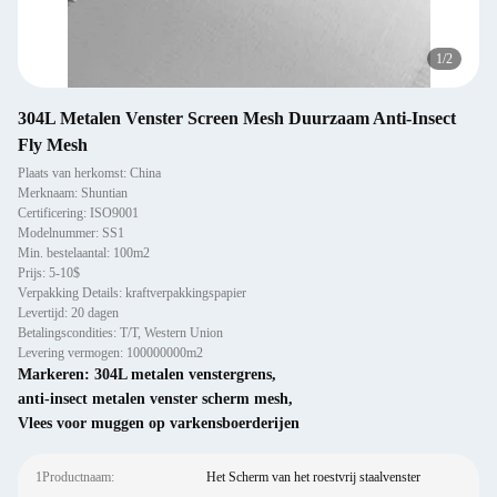
1
/
2
304L Metalen Venster Screen Mesh Duurzaam Anti-Insect
Fly Mesh
Plaats van herkomst: China
Merknaam: Shuntian
Certificering: ISO9001
Modelnummer: SS1
Min. bestelaantal: 100m2
Prijs: 5-10$
Verpakking Details: kraftverpakkingspapier
Levertijd: 20 dagen
Betalingscondities: T/T, Western Union
Levering vermogen: 100000000m2
Markeren:
304L metalen venstergrens
,
anti-insect metalen venster scherm mesh
,
Vlees voor muggen op varkensboerderijen
1Productnaam:
Het Scherm van het roestvrij staalvenster