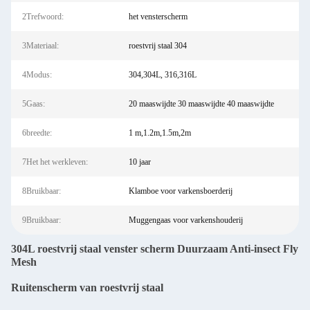
2Trefwoord:
het vensterscherm
3Materiaal:
roestvrij staal 304
4Modus:
304,304L, 316,316L
5Gaas:
20 maaswijdte 30 maaswijdte 40 maaswijdte
6breedte:
1 m,1.2m,1.5m,2m
7Het het werkleven:
10 jaar
8Bruikbaar:
Klamboe voor varkensboerderij
9Bruikbaar:
Muggengaas voor varkenshouderij
304L roestvrij staal venster scherm Duurzaam Anti-insect Fly
Mesh
Ruitenscherm van roestvrij staal