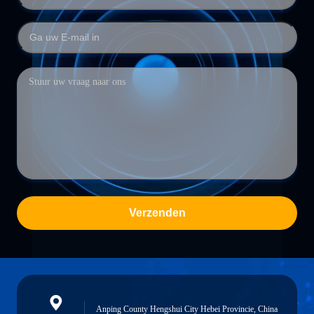
Verzenden
Anping County Hengshui City Hebei Provincie, China