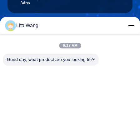
Adres
Lita Wang
lita@screenmeshnet.com
E-mail
9:37 AM
Good day, what product are you looking for?
0086-13722831297
Telefoon
Anping County Shuntian Silk Screen Products
Co., Ltd.