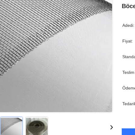
Böce
Adedi:
Fiyat:
Standa
Teslim
Ödeme
Tedari