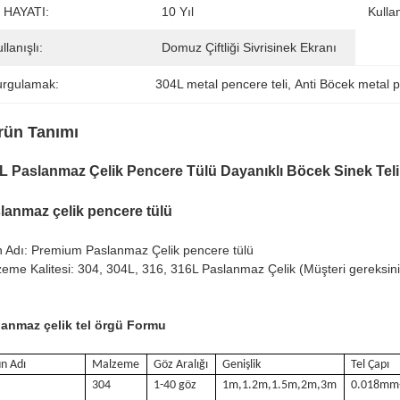
Ş HAYATI:
10 Yıl
Kullan
llanışlı:
Domuz Çiftliği Sivrisinek Ekranı
urgulamak:
304L metal pencere teli
, 
Anti Böcek metal p
rün Tanımı
L Paslanmaz Çelik Pencere Tülü Dayanıklı Böcek Sinek Tel
lanmaz çelik pencere tülü
 Adı: Premium Paslanmaz Çelik pencere tülü
eme Kalitesi: 304, 304L, 316, 316L Paslanmaz Çelik (Müşteri gereksinimle
lanmaz çelik tel örgü Formu
n Adı
Malzeme
Göz Aralığı
Genişlik
Tel Çapı
304
1-40 göz
1m,1.2m,1.5m,2m,3m
0.018mm