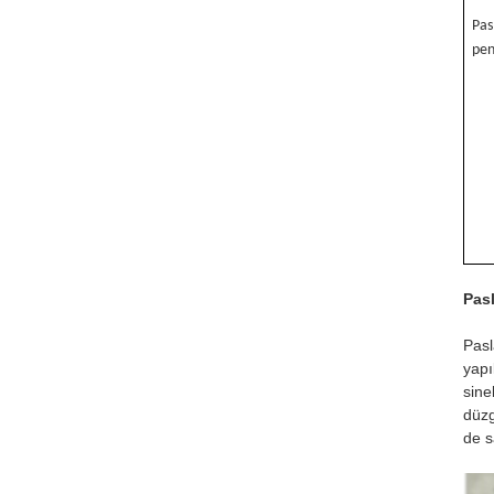
Pas
pen
Pas
Pasl
yapı
sine
düzg
de s