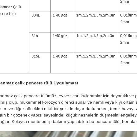
2mm
lanmaz Çelik
cere tülü
304L
1-40 göz
1m,1.2m,1.5m,2m,3m
0.018mm
2mm
316
1-40 göz
1m,1.2m,1.5m,2m,3m
0.018mm
2mm
316L
1-40 göz
1m,1.2m,1.5m,2m,3m
0.018mm
2mm
lanmaz çelik pencere tülü Uygulaması
anmaz çelik pencere tülümüz, ev ve ticari kullanımlar için dayanıklı ve 
lmış olup, mükemmel korozyon direnci sunar ve nemli veya kıyı ortamların
kleri ve diğer böcekleri etkili bir şekilde dışarıda tutarken, temiz havayı
ün bir gözenek yapısı sayesinde, küçük nesnelerin düşmesini engelleyere
ağlar. Kolayca monte edilip bakımı yapılabilen bu pencere tülü, her aland