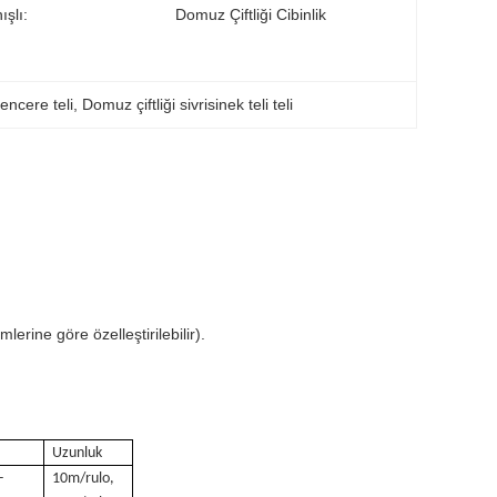
ışlı:
Domuz Çiftliği Cibinlik
encere teli
, 
Domuz çiftliği sivrisinek teli teli
i
rine göre özelleştirilebilir).
Uzunluk
-
10m/rulo,