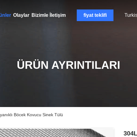
ünler
Olaylar
Bizimle İletişim
fiyat teklifi
Turki
ÜRÜN AYRINTILARI
yanıklı Böcek Kovucu Sinek Tülü
304L