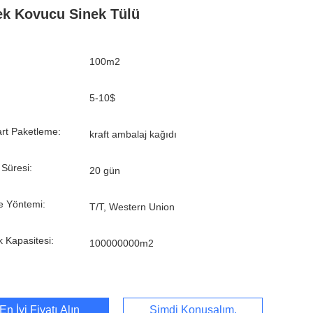
k Kovucu Sinek Tülü
100m2
5-10$
rt Paketleme:
kraft ambalaj kağıdı
 Süresi:
20 gün
 Yöntemi:
T/T, Western Union
k Kapasitesi:
100000000m2
En İyi Fiyatı Alın
Şimdi Konuşalım.