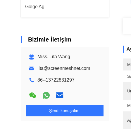
Gölge Ağı
Bizimle İletişim
Ay
Miss. Lita Wang
M
lita@screenmeshnet.com
Se
86--13722831297
Ü
M
Şimdi konuşalım.
A