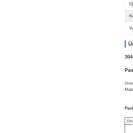
İ
Ku
V
Ü
304
Pas
Ürün
Malz
Pas
Ürü