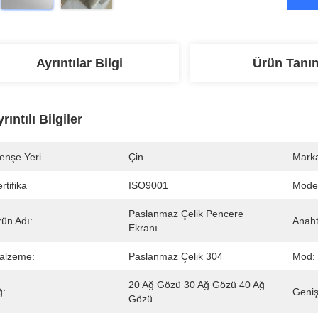
Ayrıntılar Bilgi
Ürün Tanı
rıntılı Bilgiler
enşe Yeri
Çin
Marka
rtifika
ISO9001
Mode
Paslanmaz Çelik Pencere 
rün Adı:
Anaht
Ekranı
alzeme:
Paslanmaz Çelik 304
Mod:
20 Ağ Gözü 30 Ağ Gözü 40 Ağ 
ğ:
Genişl
Gözü