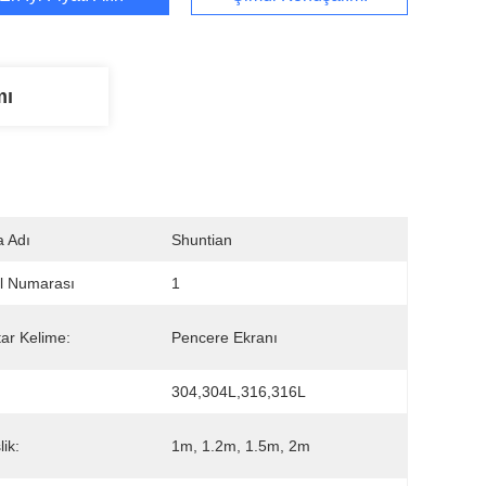
mı
 Adı
Shuntian
l Numarası
1
ar Kelime:
Pencere Ekranı
304,304L,316,316L
ik:
1m, 1.2m, 1.5m, 2m