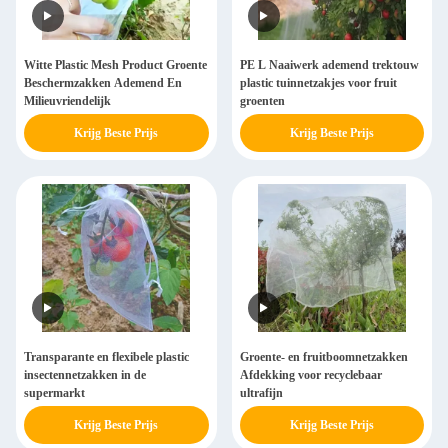
Witte Plastic Mesh Product Groente
PE L Naaiwerk ademend trektouw
Beschermzakken Ademend En
plastic tuinnetzakjes voor fruit
Milieuvriendelijk
groenten
Krijg Beste Prijs
Krijg Beste Prijs
Transparante en flexibele plastic
Groente- en fruitboomnetzakken
insectennetzakken in de
Afdekking voor recyclebaar
supermarkt
ultrafijn
Krijg Beste Prijs
Krijg Beste Prijs