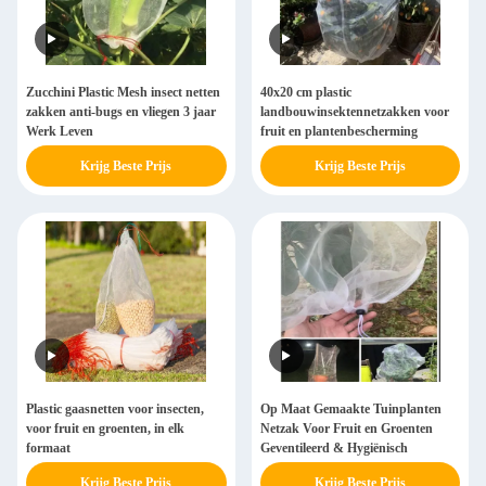
Zucchini Plastic Mesh insect netten
40x20 cm plastic
zakken anti-bugs en vliegen 3 jaar
landbouwinsektennetzakken voor
Werk Leven
fruit en plantenbescherming
Krijg Beste Prijs
Krijg Beste Prijs
Plastic gaasnetten voor insecten,
Op Maat Gemaakte Tuinplanten
voor fruit en groenten, in elk
Netzak Voor Fruit en Groenten
formaat
Geventileerd & Hygiënisch
Krijg Beste Prijs
Krijg Beste Prijs