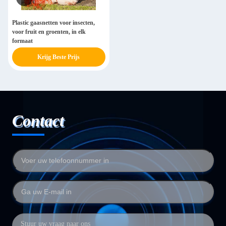
Plastic gaasnetten voor insecten,
voor fruit en groenten, in elk
formaat
Krijg Beste Prijs
Contact