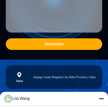
Verzenden
Anping County Hengshui City Hebei Provincie, China
Adres
Lita Wang
lita@screenmeshnet.com