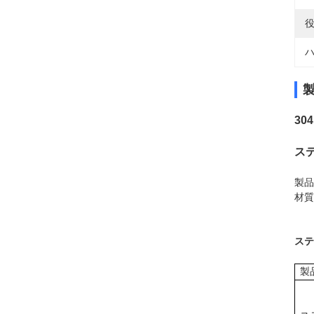
役
ハ
30
ス
製品
材質
ステ
製