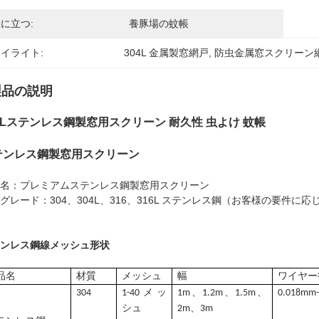
に立つ:
養豚場の蚊帳
イライト:
304L 金属製窓網戸
, 
防虫金属窓スクリーン
製品の説明
4Lステンレス鋼製窓用スクリーン 耐久性 虫よけ 蚊帳
テンレス鋼製窓用スクリーン
名：プレミアムステンレス鋼製窓用スクリーン
グレード：304、304L、316、316L ステンレス鋼（お客様の要件に
ンレス鋼線メッシュ形状
品名
材質
メッシュ
幅
ワイヤー
304
1-40メッ
1m、1.2m、1.5m、
0.018mm
シュ
2m、3m