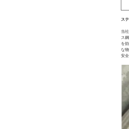
ステ
当社
ス鋼
を効
な物
安全