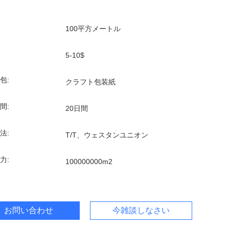
100平方メートル
5-10$
包:
クラフト包装紙
間:
20日間
法:
T/T、ウェスタンユニオン
力:
100000000m2
お問い合わせ
今雑談しなさい