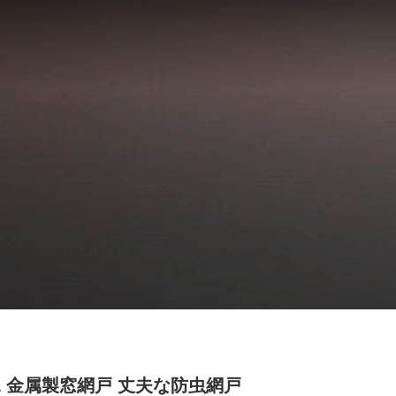
4L 金属製窓網戸 丈夫な防虫網戸