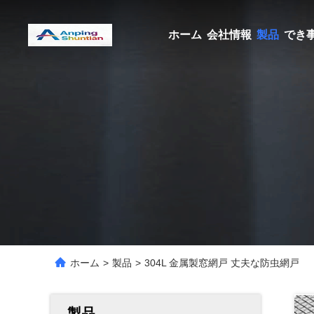
ホーム
会社情報
製品
でき
ホーム
>
製品
>
304L 金属製窓網戸 丈夫な防虫網戸
製品