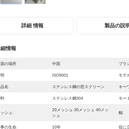
詳細 情報
製品の説
詳細情報
起源の場所
中国
ブラ
証明
ISO9001
モデ
品名:
ステンレス鋼の窓スクリーン
キー
料:
ステンレス鋼304
モード
20メッシュ 30メッシュ 40メッ
ッシュ:
幅:
シュ
事の生命:
10年
役に立