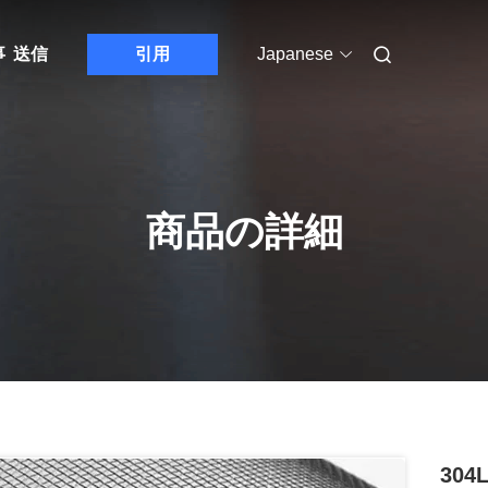
事
送信
引用
Japanese
商品の詳細
30