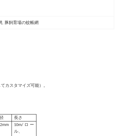
網
, 
豚飼育場の蚊帳網
応じてカスタマイズ可能）。
径
長さ
-2mm
10m/ロー
ル、