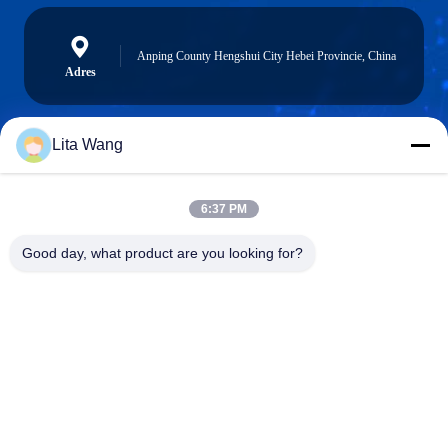
Anping County Hengshui City Hebei Provincie, China
Adres
Lita Wang
lita@screenmeshnet.com
E-mail
6:37 PM
Good day, what product are you looking for?
0086-13722831297
Telefoon
Anping County Shuntian Silk Screen Products