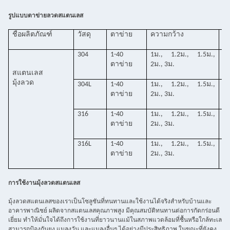
รูปแบบตาข่ายลวดสแตนเลส
ชื่อผลิตภัณฑ์
วัสดุ
ตาข่าย
ความกว้าง
เส
ศ
304
1-40
1ม., 1.2ม., 1.5ม.,
0.
ตาข่าย
2ม., 3ม.
สแตนเลส
มุ้งลวด
304L
1-40
1ม., 1.2ม., 1.5ม.,
0.
ตาข่าย
2ม., 3ม.
316
1-40
1ม., 1.2ม., 1.5ม.,
0.
ตาข่าย
2ม., 3ม.
316L
1-40
1ม., 1.2ม., 1.5ม.,
0.
ตาข่าย
2ม., 3ม.
การใช้งานมุ้งลวดสแตนเลส
มุ้งลวดสแตนเลสของเราเป็นโซลูชันที่ทนทานและใช้งานได้จริงสำหรับบ้านและ
อาคารพาณิชย์ ผลิตจากสแตนเลสคุณภาพสูง มีคุณสมบัติทนทานต่อการกัดกร่อนดี
เยี่ยม ทำให้มั่นใจได้ถึงการใช้งานที่ยาวนานแม้ในสภาพแวดล้อมที่ชื้นหรือใกล้ทะเล
สามารถป้องกันยุง แมลงวัน และแมลงอื่นๆ ได้อย่างมีประสิทธิภาพ ในขณะที่ยังคง