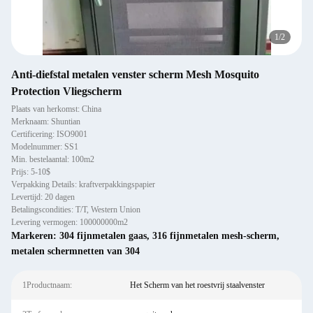
1
/
2
Anti-diefstal metalen venster scherm Mesh Mosquito
Protection Vliegscherm
Plaats van herkomst: China
Merknaam: Shuntian
Certificering: ISO9001
Modelnummer: SS1
Min. bestelaantal: 100m2
Prijs: 5-10$
Verpakking Details: kraftverpakkingspapier
Levertijd: 20 dagen
Betalingscondities: T/T, Western Union
Levering vermogen: 100000000m2
Markeren:
304 fijnmetalen gaas
,
316 fijnmetalen mesh-scherm
,
metalen schermnetten van 304
1Productnaam:
Het Scherm van het roestvrij staalvenster