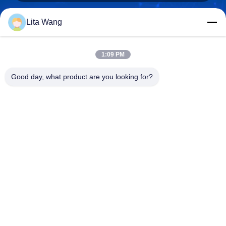
Lita Wang
lita@screenmeshnet.com
E-mail
1:09 PM
Good day, what product are you looking for?
0086-13722831297
Telefoon
Anping County Shuntian Silk Screen Products
Co., Ltd.
Anping County Shuntian Silk Screen Products Co., Ltd.