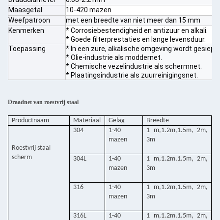
Maasgetal
10-420 mazen
Weefpatroon
met een breedte van niet meer dan 15 mm
Kenmerken
* Corrosiebestendigheid en antizuur en alkali.
* Goede filterprestaties en lange levensduur.
Toepassing
* In een zure, alkalische omgeving wordt gesiept e
* Olie-industrie als moddernet.
* Chemische vezelindustrie als schermnet.
* Plaatingsindustrie als zuurreinigingsnet.
Draadnet van roestvrij staal
Productnaam
Materiaal
Gelag
Breedte
D
304
1-40
1 m,1.2m,1.5m, 2m,
0
mazen
3m
2
Roestvrij staal
scherm
304L
1-40
1 m,1.2m,1.5m, 2m,
0
mazen
3m
2
316
1-40
1 m,1.2m,1.5m, 2m,
0
mazen
3m
2
316L
1-40
1 m,1.2m,1.5m, 2m,
0