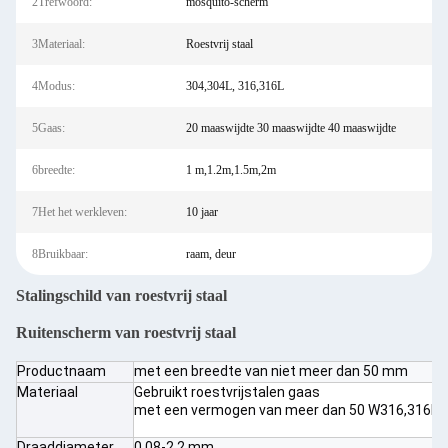
2Trefwoord:
mosquito-scherm
3Materiaal:
Roestvrij staal
4Modus:
304,304L, 316,316L
5Gaas:
20 maaswijdte 30 maaswijdte 40 maaswijdte
6breedte:
1 m,1.2m,1.5m,2m
7Het het werkleven:
10 jaar
8Bruikbaar:
raam, deur
Stalingschild van roestvrij staal
Ruitenscherm van roestvrij staal
Productnaam
met een breedte van niet meer dan 50 mm
Materiaal
Gebruikt roestvrijstalen gaas
met een vermogen van meer dan 50 W316,316L,4
Draaddiameter
0.08-2.2 mm