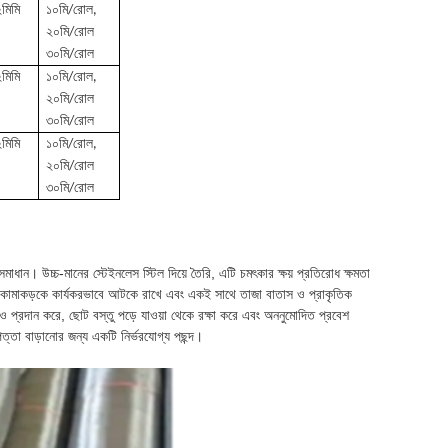
মিমি
১০মি/রোল,
২০মি/রোল
৩০মি/রোল
মিমি
১০মি/রোল,
২০মি/রোল
৩০মি/রোল
মিমি
১০মি/রোল,
২০মি/রোল
৩০মি/রোল
মাধান। উচ্চ-মানের স্টেইনলেস স্টিল দিয়ে তৈরি, এটি চমৎকার ক্ষয় প্রতিরোধ ক্ষমতা
ন্য পোকামাকড়কে কার্যকরভাবে আটকে রাখে এবং একই সাথে তাজা বাতাস ও প্রাকৃতিক
 প্রদান করে, ছোট বস্তু পড়ে যাওয়া থেকে রক্ষা করে এবং অননুমোদিত প্রবেশ
্তা বাড়ানোর জন্য একটি নির্ভরযোগ্য পছন্দ।