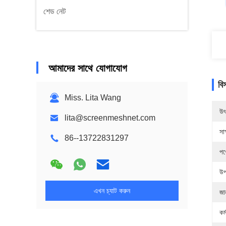
শেড নেট
আমাদের সাথে যোগাযোগ
বি
Miss. Lita Wang
উৎ
lita@screenmeshnet.com
সাক
86--13722831297
পণ
উপ
এখন চ্যাট করুন
জা
কর