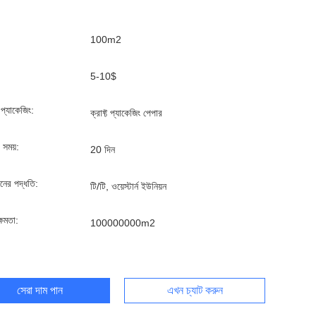
100m2
5-10$
্ড প্যাকেজিং:
ক্রাফ্ট প্যাকেজিং পেপার
 সময়:
20 দিন
ানের পদ্ধতি:
টি/টি, ওয়েস্টার্ন ইউনিয়ন
্ষমতা:
100000000m2
সেরা দাম পান
এখন চ্যাট করুন