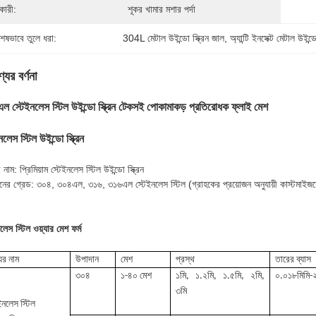
কারী:
শূকর খামার মশার পর্দা
শেষভাবে তুলে ধরা:
304L মেটাল উইন্ডো স্ক্রিন জাল
, 
অ্যান্টি ইনসেক্ট মেটাল উইন্ড
যের বর্ণনা
ল স্টেইনলেস স্টিল উইন্ডো স্ক্রিন টেকসই পোকামাকড় প্রতিরোধক ফ্লাই মেশ
নলেস স্টিল উইন্ডো স্ক্রিন
 নাম: প্রিমিয়াম স্টেইনলেস স্টিল উইন্ডো স্ক্রিন
নের গ্রেড: ৩০৪, ৩০৪এল, ৩১৬, ৩১৬এল স্টেইনলেস স্টিল (গ্রাহকের প্রয়োজন অনুযায়ী কাস্টমাইজ
লেস স্টিল ওয়্যার মেশ ফর্ম
ের নাম
উপাদান
মেশ
প্রস্থ
তারের ব্যাস
৩০৪
১-৪০ মেশ
১মি, ১.২মি, ১.৫মি, ২মি,
০.০১৮মিমি-২
৩মি
ইনলেস স্টিল