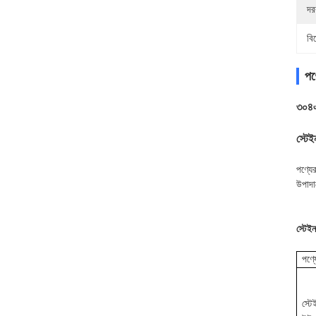
দর
বি
পণ্
৩০৪এ
স্টেই
পণ্যের
উপাদা
স্টেইন
পণ্য
স্টে