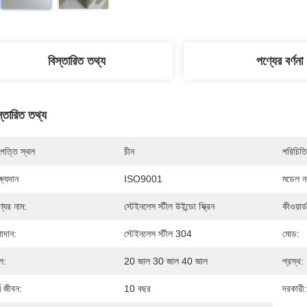
বিস্তারিত তথ্য
পণ্যের বর্ণনা
স্তারিত তথ্য
পত্তি স্থল
চীন
পরিচিতি
্ষ্যদান
ISO9001
মডেল নম
্যের নাম:
স্টেইনলেস স্টীল উইন্ডো স্ক্রিন
কীওয়ার্ড
াদান:
স্টেইনলেস স্টীল 304
মোড:
ল:
20 জাল 30 জাল 40 জাল
প্রস্থ:
্ম জীবন:
10 বছর
দরকারী: