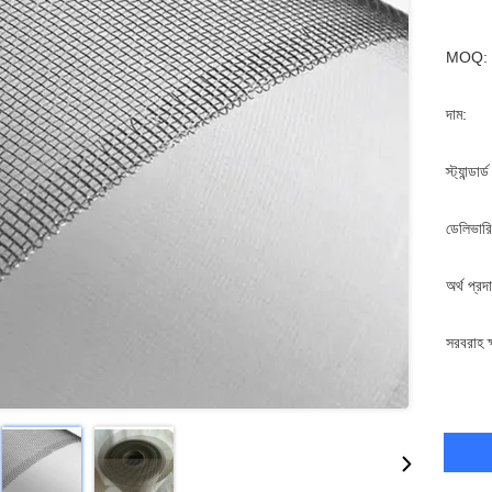
MOQ:
দাম:
স্ট্যান্ডার
ডেলিভারি
অর্থ প্রদ
সরবরাহ ক