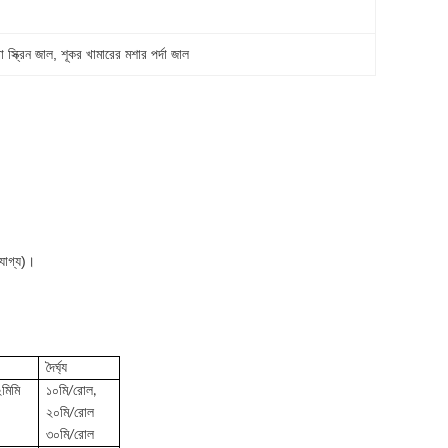
ো স্ক্রিন জাল
, 
শূকর খামারের মশার পর্দা জাল
যোগ্য)।
দৈর্ঘ্য
মিমি
১০মি/রোল,
২০মি/রোল
৩০মি/রোল