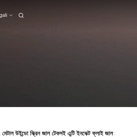
ali
েটাল উইন্ডো স্ক্রিন জাল টেকসই এন্টি ইনসেক্ট ফ্লাই জাল