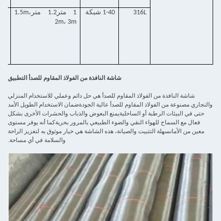
316L
1-40 شبكة
1 متر1.2 متر1.5m،
mm
2m، 3m
شاشة النافذة من الفولاذ المقاوم للصدأ التطبيق
شاشة النافذة من الفولاذ المقاوم للصدأ هي حل دائم وعملي للاستخدام المنزلي
والتجاري مصنوعة من الفولاذ المقاوم للصدأ عالية الجودةضمان الاستخدام الطويل الأمد
حتى في البيئات الرطبة أو الساحليةيمنع البعوض والذباب والحشرات الأخرى بشكل
فعال مع السماح للهواء النقي والضوء الطبيعي بالمرور بحريةكما أنه يوفر مستوى
معين من الأمانسهلة التثبيت والصيانة، هذه الشاشة هي خيار موثوق به لتعزيز الراحة
والسلامة في أي مساحة.