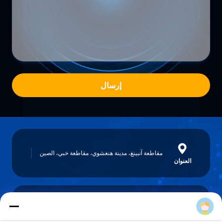
إرسال
مقاطعة آنبينغ، مدينة هنغشوي، مقاطعة خبي، الصين
العنوان
lita@screenmeshnet.com
البريد