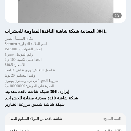
1
/
2
304L المعدنية شبكة شاشة النافذة المقاومة للحشرات
مكان المنشأ: الصين
اسم العلامة التجارية: Shuntian
إصدار الشهادات: ISO9001
رقم الموديل: سس1
الحد الأدنى لكمية: 100 م 2
الأسعار: 5-10$
تفاصيل التغليف: ورق تغليف كرافت
وقت التسليم: 20 يوما
شروط الدفع: / تي تي، ويسترن يونيون
القدرة على العرض: 100000000 م2
إبراز:
304L شبكة شاشة نافذة معدنية
,
شبكة شاشة نافذة معدنية مضادة للحشرات
,
شبكة شاشة شمس مزرعة الخنازير
1اسم المنتج:
شاشة نافذة من الفولاذ المقاوم للصدأ