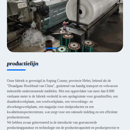
productielijn
Onze fabriek is gevestigd in Anping County, provincie Hebei, bekend als de
"Draadgaas Hoofdstad van China", genietend van handig transport en volwassen
industriële ondersteunende middelen. Met een oppervlakte van meer dan 8.000
vierkante meter is de fabriek verdeeld in een opslagruimte voor grondstoffen, een
draadtrekwerkplaats, een weefwerkplaats, een verwerkings- en
afwerkingswerkplaats, een magazijn voor eindproducten en een
kwaliteitsinspectiecentrum, wat zorgt voor een rationele indeling en een efficiënte
productiestroom.
We hebben zwaar geïnvesteerd in de introductie van geavanceerde
productieapparatuur en technologie om de productiecapaciteit en productprecisie te