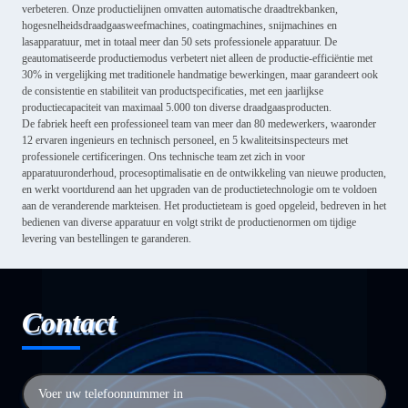
verbeteren. Onze productielijnen omvatten automatische draadtrekbanken,
hogesnelheidsdraadgaasweefmachines, coatingmachines, snijmachines en
lasapparatuur, met in totaal meer dan 50 sets professionele apparatuur. De
geautomatiseerde productiemodus verbetert niet alleen de productie-efficiëntie met
30% in vergelijking met traditionele handmatige bewerkingen, maar garandeert ook
de consistentie en stabiliteit van productspecificaties, met een jaarlijkse
productiecapaciteit van maximaal 5.000 ton diverse draadgaasproducten.
De fabriek heeft een professioneel team van meer dan 80 medewerkers, waaronder
12 ervaren ingenieurs en technisch personeel, en 5 kwaliteitsinspecteurs met
professionele certificeringen. Ons technische team zet zich in voor
apparatuuronderhoud, procesoptimalisatie en de ontwikkeling van nieuwe producten,
en werkt voortdurend aan het upgraden van de productietechnologie om te voldoen
aan de veranderende markteisen. Het productieteam is goed opgeleid, bedreven in het
bedienen van diverse apparatuur en volgt strikt de productienormen om tijdige
levering van bestellingen te garanderen.
Contact