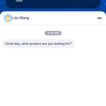
Adres
Lita Wang
lita@screenmeshnet.com
E-mail
9:54 AM
Good day, what product are you looking for?
0086-13722831297
Telefoon
Anping County Shuntian Silk Screen Products
Co., Ltd.