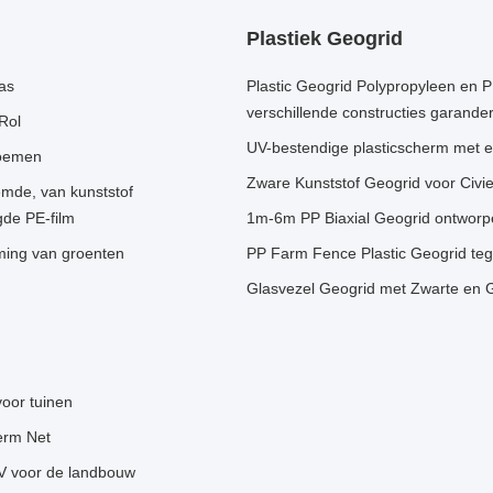
Plastiek Geogrid
kas
Plastic Geogrid Polypropyleen en PE-
verschillende constructies garande
Rol
UV-bestendige plasticscherm met e
loemen
Zware Kunststof Geogrid voor Civi
emde, van kunststof
gde PE-film
1m-6m PP Biaxial Geogrid ontworp
rming van groenten
PP Farm Fence Plastic Geogrid teg
Glasvezel Geogrid met Zwarte en 
oor tuinen
erm Net
V voor de landbouw