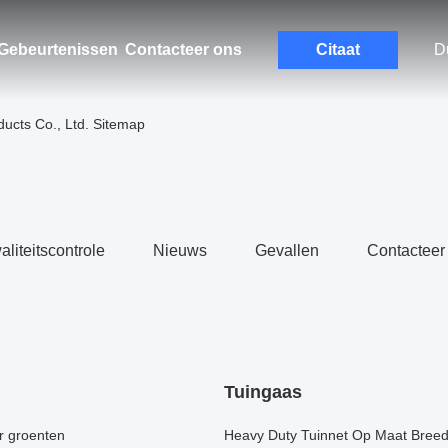
Gebeurtenissen
Contacteer ons
Citaat
D
ucts Co., Ltd. Sitemap
liteitscontrole
Nieuws
Gevallen
Contacteer
Tuingaas
r groenten
Heavy Duty Tuinnet Op Maat Breedt