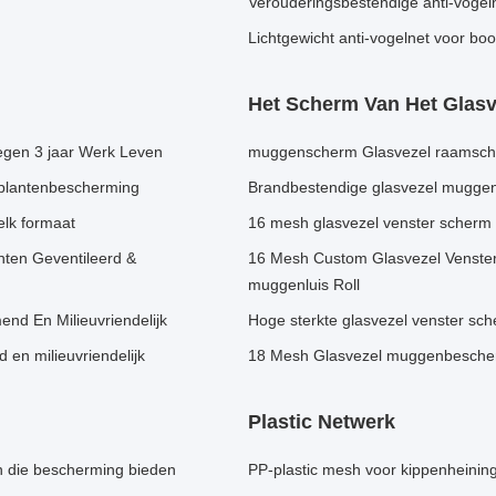
Verouderingsbestendige anti-vogel
Lichtgewicht anti-vogelnet voor bo
Het Scherm Van Het Glasv
iegen 3 jaar Werk Leven
muggenscherm Glasvezel raamsch
 plantenbescherming
Brandbestendige glasvezel muggen
 elk formaat
16 mesh glasvezel venster scherm 
ten Geventileerd &
16 Mesh Custom Glasvezel Venster 
muggenluis Roll
nd En Milieuvriendelijk
Hoge sterkte glasvezel venster sc
en milieuvriendelijk
18 Mesh Glasvezel muggenbescherm
Plastic Netwerk
 die bescherming bieden
PP-plastic mesh voor kippenheining