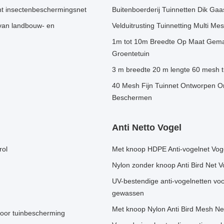
ant insectenbeschermingsnet
Buitenboerderij Tuinnetten Dik Gaa
 van landbouw- en
Velduitrusting Tuinnetting Multi Me
1m tot 10m Breedte Op Maat Gema
Groentetuin
3 m breedte 20 m lengte 60 mesh t
40 Mesh Fijn Tuinnet Ontworpen O
Beschermen
Anti Netto Vogel
rol
Met knoop HDPE Anti-vogelnet Voge
Nylon zonder knoop Anti Bird Net 
UV-bestendige anti-vogelnetten v
gewassen
Met knoop Nylon Anti Bird Mesh Net
voor tuinbescherming