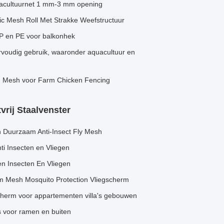
quacultuurnet 1 mm-3 mm opening
ic Mesh Roll Met Strakke Weefstructuur
PP en PE voor balkonhek
rvoudig gebruik, waaronder aquacultuur en
ing Mesh voor Farm Chicken Fencing
rij Staalvenster
 Duurzaam Anti-Insect Fly Mesh
ti Insecten en Vliegen
en Insecten En Vliegen
erm Mesh Mosquito Protection Vliegscherm
scherm voor appartementen villa's gebouwen
 voor ramen en buiten