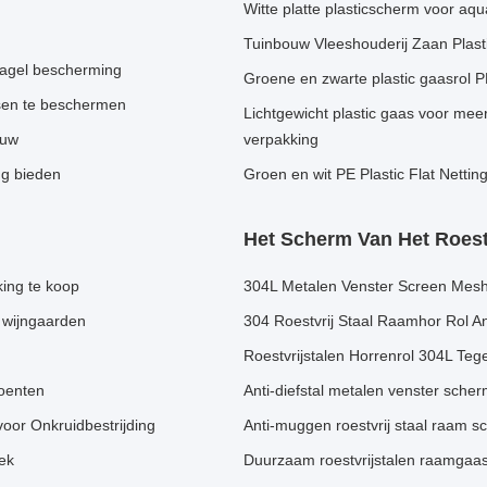
Witte platte plasticscherm voor a
Tuinbouw Vleeshouderij Zaan Plast
hagel bescherming
Groene en zwarte plastic gaasrol 
sen te beschermen
Lichtgewicht plastic gaas voor mee
ouw
verpakking
ng bieden
Groen en wit PE Plastic Flat Nett
Het Scherm Van Het Roestv
ing te koop
304L Metalen Venster Screen Mesh
 wijngaarden
304 Roestvrij Staal Raamhor Rol An
Roestvrijstalen Horrenrol 304L Teg
roenten
Anti-diefstal metalen venster sch
oor Onkruidbestrijding
Anti-muggen roestvrij staal raam 
ek
Duurzaam roestvrijstalen raamgaas