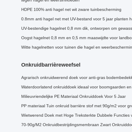
tegen hagel en weersinvloeden
HDPE 100% anti hagel net wit zware tuinbescherming
0.8mm anti hagel net met UV-bestand voor 5 jaar planten 
UV-bestendige hagelnet 0,8 mm dik, ontworpen om gewas
Oogst hagelnet 0,8 mm en 0,5 mm maaswijdte voor landb
Witte hagelnetten voor tuinen die hagel en weerbeschermi
Onkruidbarrièreweefsel
Agrarisch onkruidwerend doek voor anti-gras bodembedekk
Waterdoorlatend onkruiddoek ideaal voor boomgaarden en
Milieuvriendelijke PE Materiaal Onkruiddoek Voor 5 Jaar
PP materiaal Tuin onkruid barrière stof met 90g/m2 voor g
Wietwerend Doek met Hoge Treksterkte Dubbele Functies v
70-90g/M2 Onkruidbestrijdingsmembraan Zwart Onkruiddo