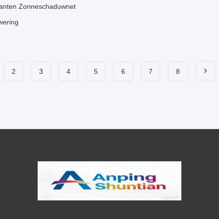
lanten Zonneschaduwnet
wering
2
3
4
5
6
7
8