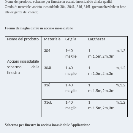
Nome del prodotto: schermo per finestre in acciaio inossidabile di alta qualità
Grado di materiale: acciaio inossidabile 304, 304L, 316, 316L (personalizzabile in base
alle esigenze del cliente).
Forma di maglia di filo in acciaio inossidabile
Nome del prodotto
Materiale
Griglia
Larghezza
D
fi
304
1-40
1 m,1.2
0
maglie
m,1.5m,2m,3m
2
Acciaio inossidabile
schermo della
304L
1-40
1 m,1.2
0
finestra
maglie
m,1.5m,2m,3m
2
316
1-40
1 m,1.2
0
maglie
m,1.5m,2m,3m
2
316L
1-40
1 m,1.2
0
maglie
m,1.5m,2m,3m
2
Schermo per finestre in acciaio inossidabile Applicazione