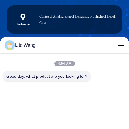
Contea di Anping, città di Hengshui, provincia di Hebei,
Cina
Indirizzo
Lita Wang
lita@screenmeshnet.com
Email
4:54 AM
Good day, what product are you looking for?
0086-13722831297
Telefono
Anping County Shuntian Silk Screen Products