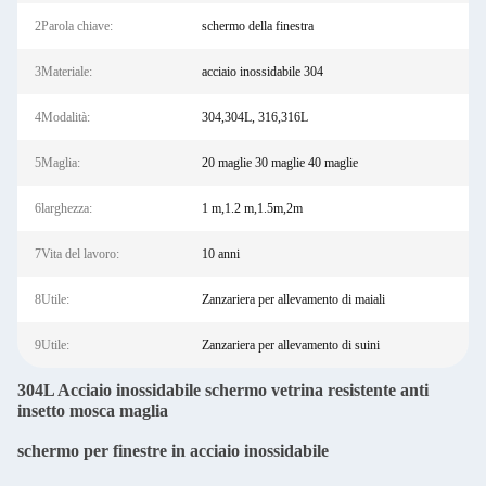
2Parola chiave:
schermo della finestra
3Materiale:
acciaio inossidabile 304
4Modalità:
304,304L, 316,316L
5Maglia:
20 maglie 30 maglie 40 maglie
6larghezza:
1 m,1.2 m,1.5m,2m
7Vita del lavoro:
10 anni
8Utile:
Zanzariera per allevamento di maiali
9Utile:
Zanzariera per allevamento di suini
304L Acciaio inossidabile schermo vetrina resistente anti
insetto mosca maglia
schermo per finestre in acciaio inossidabile