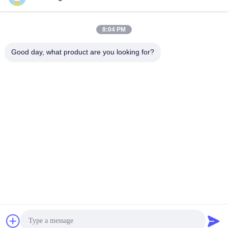
lita@screenmeshnet.com
Электронная
почта
8:04 PM
Good day, what product are you looking for?
0086-13722831297
Телефон
Anping County Shuntian Silk Screen Products
Co., Ltd.
Anping County Shuntian Silk Screen Products Co., Ltd.
Получите самую лучшую цену
Побеседуйте теперь
Побеседуйте теперь