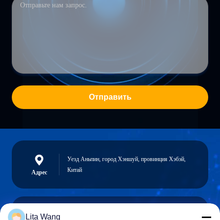
Отправить
Уезд Аньпин, город Хэншуй, провинция Хэбэй,
Китай
Адрес
Lita Wang