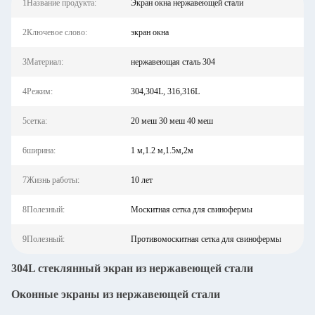
1Название продукта:
Экран окна нержавеющей стали
2Ключевое слово:
экран окна
3Материал:
нержавеющая сталь 304
4Режим:
304,304L, 316,316L
5сетка:
20 меш 30 меш 40 меш
6ширина:
1 м,1.2 м,1.5м,2м
7Жизнь работы:
10 лет
8Полезный:
Москитная сетка для свинофермы
9Полезный:
Противомоскитная сетка для свинофермы
304L стеклянный экран из нержавеющей стали
Оконные экраны из нержавеющей стали