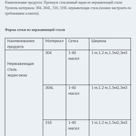
Наименование продукта: Премиум стеклянный экран из нержавеющей стали
Уровень материала: 304, 304L, 316, 316L нержавеющая сталь (можно настроить по
требованиям клиента).
Форма сетки из нержавеющей стали
Наименование
Материал
Сетка
Ширина
Д
продукта
304
1-40
1 м,1.2 м,1.5м2,3м3
0
масел
Нержавеющая
сталь
экран окна
304L
1-40
1 м,1.2 м,1.5м2,3м3
0
масел
316
1-40
1 м,1.2 м,1.5м2,3м3
0
масел