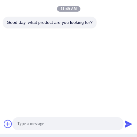
40 mesh 50 mesh
Transparant gaas insectennet op
Insectenbescherming Voor
maat breedte lengte voor
11:49 AM
kasnetten
potplanten bescherming
Good day, what product are you looking for?
Krijg Beste Prijs
Krijg Beste Prijs
Heavy Duty Insect Screen Custom
Ademend gaas insectennet
Breedte Lengte Mesh Voor kas Anti
Verschillende breedte lengte
Bug Plant Cover Net
maaswijdte voor groentegewas
schild
Krijg Beste Prijs
Krijg Beste Prijs
Praatje Nu