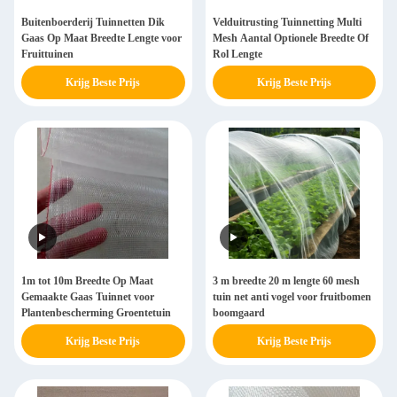
Buitenboerderij Tuinnetten Dik
Velduitrusting Tuinnetting Multi
Gaas Op Maat Breedte Lengte voor
Mesh Aantal Optionele Breedte Of
Fruittuinen
Rol Lengte
Krijg Beste Prijs
Krijg Beste Prijs
1m tot 10m Breedte Op Maat
3 m breedte 20 m lengte 60 mesh
Gemaakte Gaas Tuinnet voor
tuin net anti vogel voor fruitbomen
Plantenbescherming Groentetuin
boomgaard
Krijg Beste Prijs
Krijg Beste Prijs