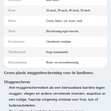
2trefwoord:
netto insect
3Gaas:
20 mesh, 30 mesh, 40 mesh, 50 mesh
4Kleur:
Groen, blauw, wit, zwart, rood.
5Doel:
Bescherming tegen insecten
6Luchtstroom:
Uitstekende ventilatie
7Zichtbaarheid:
Hoge transparantie
8Duurzaamheid:
Roest- en corrosiebestendig
Groen plastic muggenbescherming voor de landbouw
Muggenscherm
Anti-muggenscherm
dient als een betrouwbare barrière tegen
muggen, vliegen en andere vervelende insecten, waardoor er
een rustige, hapvrije omgeving ontstaat voor huis, tuin of
buitenactiviteiten.