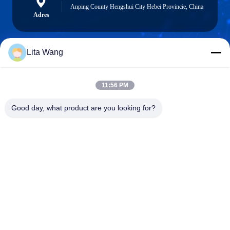
Anping County Hengshui City Hebei Provincie, China
Adres
Lita Wang
lita@screenmeshnet.com
E-mail
11:56 PM
Good day, what product are you looking for?
0086-13722831297
Telefoon
Anping County Shuntian Silk Screen Products
Co., Ltd.