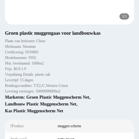
3
/
3
Groen plastic muggengaas voor landbouwkas
Plaats van herkomst: China
Merknaam: Shuntian
Certificering: ISO9001
Modelnummer: IN02
Min. bestelaantal: 1000m2
Prijs: $0.9-1.9
Verpakking Details: plastic zak
Levertijd: 15 dagen
Betalingscondities: T/T,L/C,Western Union
Levering vermogen: 10000000000m2
Markeren:
Groen Plastic Muggenscherm Net
,
Landbouw Plastic Muggenscherm Net
,
Kas Plastic Muggenscherm Net
1Product:
muggen scherm