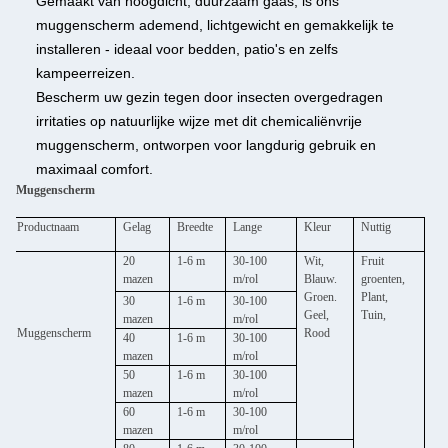
Gemaakt van hoogdicht, duurzaam gaas, is ons
muggenscherm ademend, lichtgewicht en gemakkelijk te
installeren - ideaal voor bedden, patio's en zelfs
kampeerreizen.
Bescherm uw gezin tegen door insecten overgedragen
irritaties op natuurlijke wijze met dit chemicaliënvrije
muggenscherm, ontworpen voor langdurig gebruik en
maximaal comfort.
Muggenscherm
Productnaam
Gelag
Breedte
Lange
Kleur
Nuttig
20
1-6 m
30-100
Wit,
Fruit
mazen
m/rol
Blauw.
groenten,
Groen.
Plant,
30
1-6 m
30-100
Geel,
Tuin,
mazen
m/rol
Muggenscherm
Rood
40
1-6 m
30-100
mazen
m/rol
50
1-6 m
30-100
mazen
m/rol
60
1-6 m
30-100
mazen
m/rol