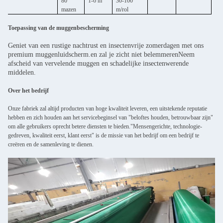
80
1-6 m
30-100
mazen
m/rol
Toepassing van de muggenbescherming
Geniet van een rustige nachtrust en insectenvrije zomerdagen met ons
premium muggenluidscherm.en zal je zicht niet belemmerenNeem
afscheid van vervelende muggen en schadelijke insectenwerende
middelen.
Over het bedrijf
Onze fabriek zal altijd producten van hoge kwaliteit leveren, een uitstekende reputatie
hebben en zich houden aan het servicebeginsel van "beloftes houden, betrouwbaar zijn"
om alle gebruikers oprecht betere diensten te bieden."Mensengerichte, technologie-
gedreven, kwaliteit eerst, klant eerst" is de missie van het bedrijf om een bedrijf te
creëren en de samenleving te dienen.