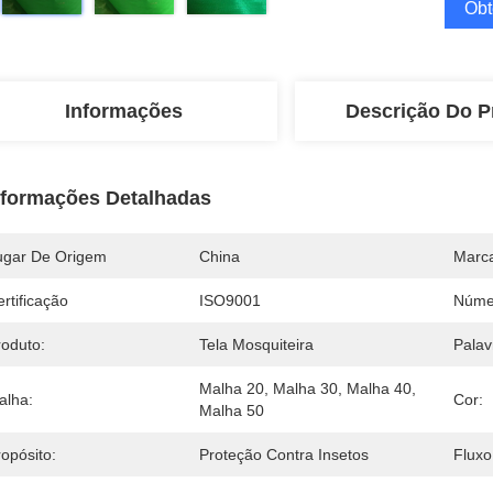
Obt
Informações
Descrição Do P
nformações Detalhadas
ugar De Origem
China
Marc
rtificação
ISO9001
Núme
roduto:
Tela Mosquiteira
Palav
Malha 20, Malha 30, Malha 40, 
alha:
Cor:
Malha 50
opósito:
Proteção Contra Insetos
Fluxo