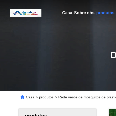
Casa
Sobre nós
produtos
Casa
>
produtos
>
Rede verde de mosquitos de plástic
produtos