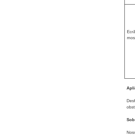
Ecr
mos
Apl
Desf
obst
Sob
Noss