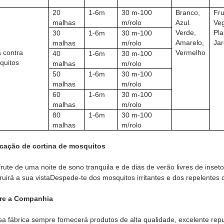
20
1-6m
30 m-100
Branco,
Fru
malhas
m/rolo
Azul.
Veg
Verde,
Pla
30
1-6m
30 m-100
Amarelo,
Jar
malhas
m/rolo
ã contra
Vermelho
40
1-6m
30 m-100
quitos
malhas
m/rolo
50
1-6m
30 m-100
malhas
m/rolo
60
1-6m
30 m-100
malhas
m/rolo
80
1-6m
30 m-100
malhas
m/rolo
icação de cortina de mosquitos
rute de uma noite de sono tranquila e de dias de verão livres de ins
ruirá a sua vistaDespede-te dos mosquitos irritantes e dos repelentes 
re a Companhia
a fábrica sempre fornecerá produtos de alta qualidade, excelente repu