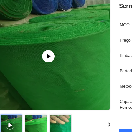
Serr
MOQ:
Preço:
Embal
Períod
Métod
Capac
Forne