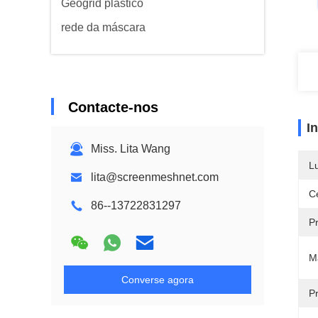
Geogrid plástico
rede da máscara
Contacte-nos
I
Miss. Lita Wang
L
lita@screenmeshnet.com
Ce
86--13722831297
P
M
Converse agora
Pr