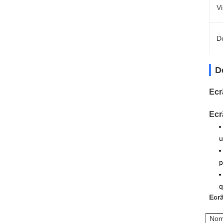
Vi
D
D
Ecr
Ecr
u
p
q
Ecr
Nom