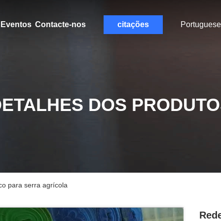
Eventos
Contacte-nos
citações
Portuguese
DETALHES DOS PRODUTO
o para serra agrícola
Rede