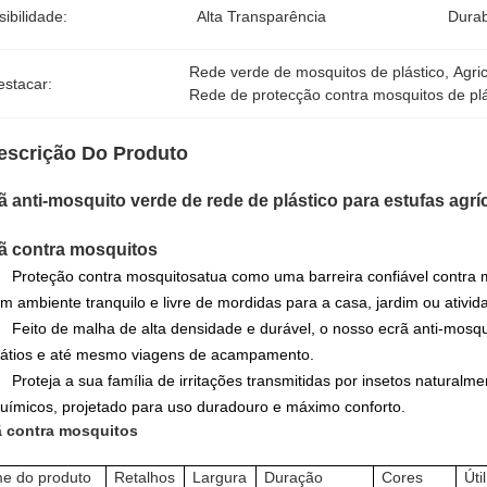
sibilidade:
Alta Transparência
Durab
Rede verde de mosquitos de plástico
, 
Agri
estacar:
Rede de protecção contra mosquitos de plá
escrição Do Produto
ã anti-mosquito verde de rede de plástico para estufas agrí
ã contra mosquitos
Proteção contra mosquitos
atua como uma barreira confiável contra m
m ambiente tranquilo e livre de mordidas para a casa, jardim ou ativida
Feito de malha de alta densidade e durável, o nosso ecrã anti-mosquito
átios e até mesmo viagens de acampamento.
Proteja a sua família de irritações transmitidas por insetos naturalm
uímicos, projetado para uso duradouro e máximo conforto.
ã contra mosquitos
e do produto
Retalhos
Largura
Duração
Cores
Útil