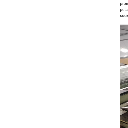
prom
pela
soci