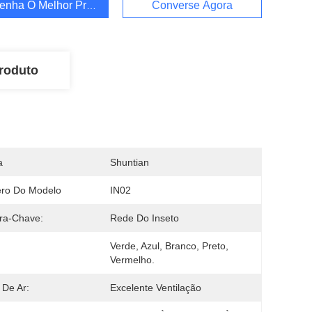
enha O Melhor Preço
Converse Agora
roduto
a
Shuntian
ro Do Modelo
IN02
ra-Chave:
Rede Do Inseto
Verde, Azul, Branco, Preto, 
Vermelho.
 De Ar:
Excelente Ventilação