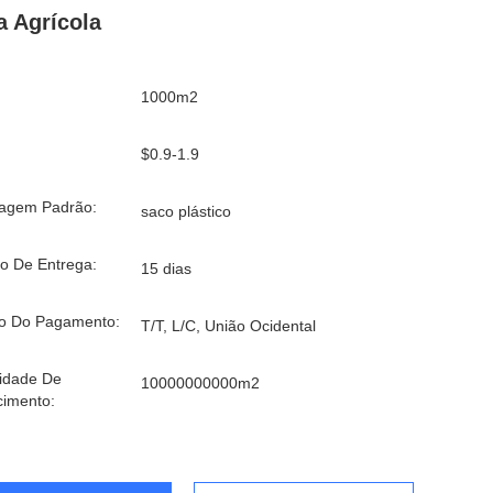
a Agrícola
1000m2
$0.9-1.9
agem Padrão:
saco plástico
o De Entrega:
15 dias
o Do Pagamento:
T/T, L/C, União Ocidental
idade De
10000000000m2
cimento: