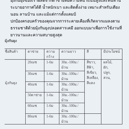
มุ้งกันยุงของเราผลิตจากตาข่ายที่มีความหนาแน่นสูงและทนทาน
ระบายอากาศได้ดี น้ำหนักเบา และติดตั้งง่าย เหมาะสำหรับเตียง
นอน ลานบ้าน และแม้แต่การตั้งแคมป์
ปกป้องครอบครัวของคุณจากการระคายเคืองที่เกิดจากแมลงตาม
ธรรมชาติด้วยมุ้งกันยุงปลอดสารเคมี ออกแบบมาเพื่อการใช้งานที่
ยาวนานและความสบายสูงสุด
มุ้งกันยุง
ชื่อสินค้า
ตาข่าย
ความ
ความยาว
สี
มีประโยชน์
กว้าง
20เมช
1-6ม
30ม.-100ม./
สีขาว,
ผลไม้,
ม้วน
สีฟ้า,
ผัก,
สีเขียว,
ปลูก,
30เมช
1-6ม
30ม.-100ม./
สีเหลือง,
สวน,
ม้วน
มุ้งกันยุง
สีแดง
40เมช
1-6ม
30ม.-100ม./
ม้วน
50ตาข่าย
1-6ม
30ม.-100ม./
ม้วน
60เมช
1-6ม
30ม.-100ม./
ม้วน
80เมช
1-6ม
30ม.-100ม./
ม้วน