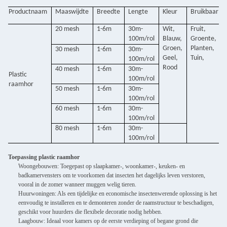
Productnaam
Maaswijdte
Breedte
Lengte
Kleur
Bruikbaar
20 mesh
1-6m
30m-
Wit,
Fruit,
100m/rol
Blauw,
Groente,
Groen,
Planten,
30 mesh
1-6m
30m-
Geel,
Tuin,
100m/rol
Rood
40 mesh
1-6m
30m-
Plastic
100m/rol
raamhor
50 mesh
1-6m
30m-
100m/rol
60 mesh
1-6m
30m-
100m/rol
80 mesh
1-6m
30m-
100m/rol
Toepassing plastic raamhor
Woongebouwen: Toegepast op slaapkamer-, woonkamer-, keuken- en
badkamervensters om te voorkomen dat insecten het dagelijks leven verstoren,
vooral in de zomer wanneer muggen welig tieren.
Huurwoningen: Als een tijdelijke en economische insectenwerende oplossing is het
eenvoudig te installeren en te demonteren zonder de raamstructuur te beschadigen,
geschikt voor huurders die flexibele decoratie nodig hebben.
Laagbouw: Ideaal voor kamers op de eerste verdieping of begane grond die