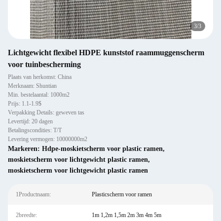
3
/
3
Lichtgewicht flexibel HDPE kunststof raammuggenscherm
voor tuinbescherming
Plaats van herkomst: China
Merknaam: Shuntian
Min. bestelaantal: 1000m2
Prijs: 1.1-1.9$
Verpakking Details: geweven tas
Levertijd: 20 dagen
Betalingscondities: T/T
Levering vermogen: 10000000m2
Markeren:
Hdpe-moskietscherm voor plastic ramen
,
moskietscherm voor lichtgewicht plastic ramen
,
moskietscherm voor lichtgewicht plastic ramen
1Productnaam:
Plasticscherm voor ramen
2breedte:
1m 1,2m 1,5m 2m 3m 4m 5m