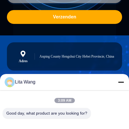
Verzenden
Anping County Hengshui City Hebei Provincie, China
Adres
Lita Wang
lita@screenmeshnet.com
E-mail
3:09 AM
Good day, what product are you looking for?
0086-13722831297
Telefoon