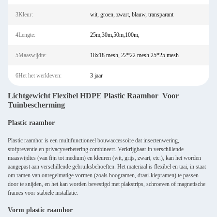
3Kleur:
wit, groen, zwart, blauw, transparant
4Lengte:
25m,30m,50m,100m,
5Maaswijdte:
18x18 mesh, 22*22 mesh 25*25 mesh
6Het het werkleven:
3 jaar
Lichtgewicht Flexibel HDPE Plastic Raamhor Voor
Tuinbescherming
Plastic raamhor
Plastic raamhor is een multifunctioneel bouwaccessoire dat insectenwering,
stofpreventie en privacyverbetering combineert. Verkrijgbaar in verschillende
maaswijdtes (van fijn tot medium) en kleuren (wit, grijs, zwart, etc.), kan het worden
aangepast aan verschillende gebruiksbehoeften. Het materiaal is flexibel en taai, in staat
om ramen van onregelmatige vormen (zoals boogramen, draai-kiepramen) te passen
door te snijden, en het kan worden bevestigd met plakstrips, schroeven of magnetische
frames voor stabiele installatie.
Vorm plastic raamhor