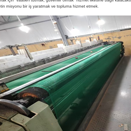
ak için "vaatleri tutmak, güvenilir olmak" hizmet ilkesine bağlı kalacaktı
etin misyonu bir iş yaratmak ve topluma hizmet etmek.