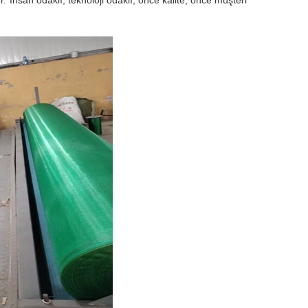
r."İnsan odaklı, teknoloji odaklı, önce kalite, önce müşteri"