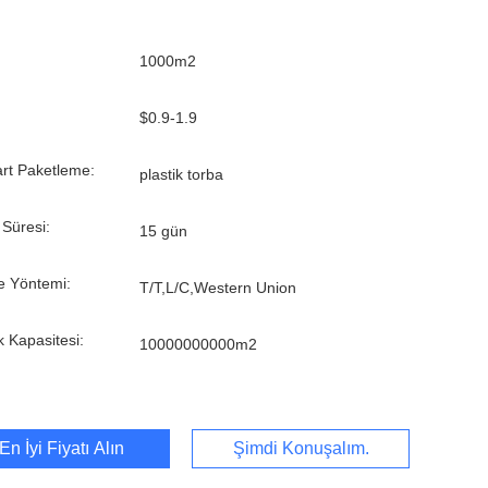
1000m2
$0.9-1.9
rt Paketleme:
plastik torba
 Süresi:
15 gün
 Yöntemi:
T/T,L/C,Western Union
k Kapasitesi:
10000000000m2
En İyi Fiyatı Alın
Şimdi Konuşalım.