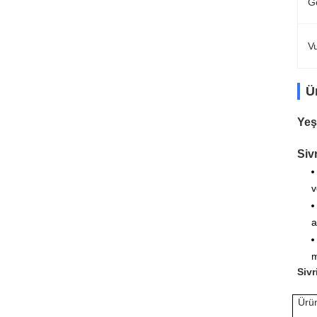
G
V
Ü
Yeş
Siv
v
a
m
Sivr
Ürü