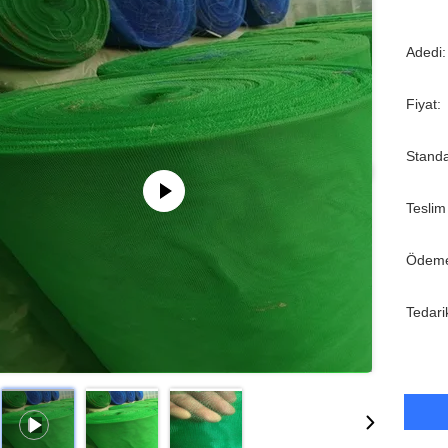
Adedi:
Fiyat:
Standa
Teslim
Ödeme
Tedari