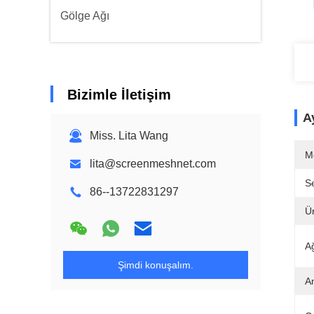
Gölge Ağı
Bizimle İletişim
Ay
Miss. Lita Wang
M
lita@screenmeshnet.com
Se
86--13722831297
Ü
A
Şimdi konuşalım.
A