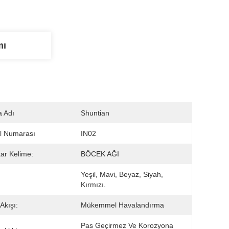
mı
 Adı
Shuntian
l Numarası
IN02
ar Kelime:
BÖCEK AĞI
Yeşil, Mavi, Beyaz, Siyah, 
:
Kırmızı.
Akışı:
Mükemmel Havalandırma
Pas Geçirmez Ve Korozyona 