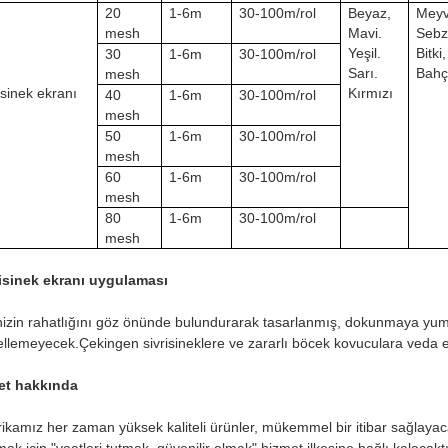
20
1-6m
30-100m/rol
Beyaz,
Meyv
mesh
Mavi.
Sebz
Yeşil.
Bitki,
30
1-6m
30-100m/rol
Sarı.
Bahç
mesh
isinek ekranı
Kırmızı
40
1-6m
30-100m/rol
mesh
50
1-6m
30-100m/rol
mesh
60
1-6m
30-100m/rol
mesh
80
1-6m
30-100m/rol
mesh
isinek ekranı uygulaması
nizin rahatlığını göz önünde bulundurarak tasarlanmış, dokunmaya yu
llemeyecek.Çekingen sivrisineklere ve zararlı böcek kovuculara veda e
ket hakkında
ikamız her zaman yüksek kaliteli ürünler, mükemmel bir itibar sağlayaca