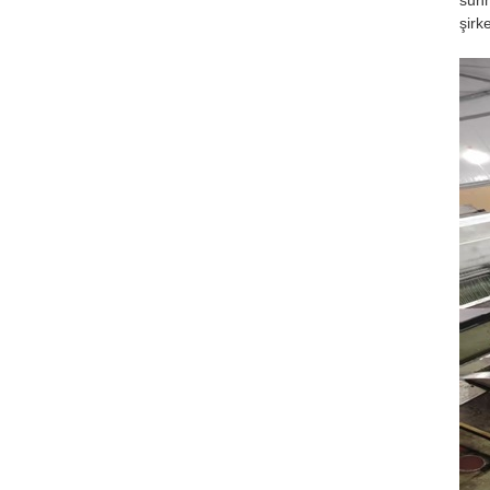
sunm
şirk