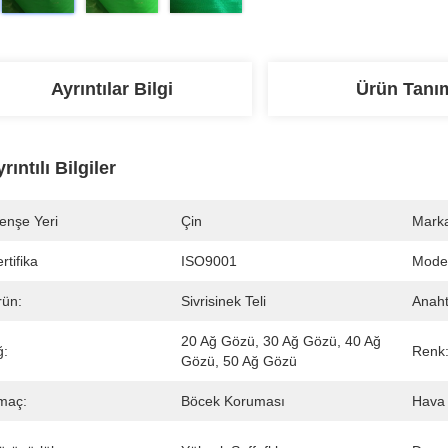
Ayrıntılar Bilgi
Ürün Tanı
rıntılı Bilgiler
enşe Yeri
Çin
Marka
rtifika
ISO9001
Mode
rün:
Sivrisinek Teli
Anaht
20 Ağ Gözü, 30 Ağ Gözü, 40 Ağ 
ğ:
Renk
Gözü, 50 Ağ Gözü
maç:
Böcek Koruması
Hava 