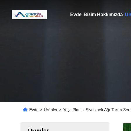
Evde
Bizim Hakkımızda
Ür
Evde
>
Ürünler
>
Yeşil Plastik Sivrisinek Ağı Tarım Ser
Ürünler