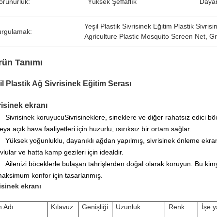
örünürlük:
Yüksek Şeffaflık
Dayanı
Yeşil Plastik Sivrisinek Eğitim Plastik Sivris
urgulamak:
Agriculture Plastic Mosquito Screen Net
, 
Gr
rün Tanımı
il Plastik Ağ Sivrisinek Eğitim Serası
risinek ekranı
Sivrisinek koruyucu
Sivrisineklere, sineklere ve diğer rahatsız edici böc
eya açık hava faaliyetleri için huzurlu, ısırıksız bir ortam sağlar.
Yüksek yoğunluklu, dayanıklı ağdan yapılmış, sivrisinek önleme ekranım
vlular ve hatta kamp gezileri için idealdir.
Ailenizi böceklerle bulaşan tahrişlerden doğal olarak koruyun. Bu kim
aksimum konfor için tasarlanmış.
isinek ekranı
n Adı
Kılavuz
Genişliği
Uzunluk
Renk
İşe y