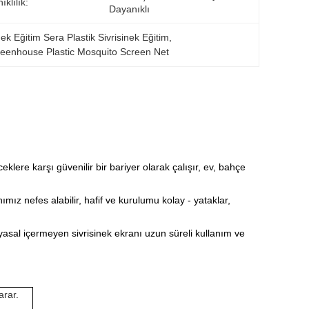
klılık:
Dayanıklı
inek Eğitim Sera Plastik Sivrisinek Eğitim
, 
eenhouse Plastic Mosquito Screen Net
eklere karşı güvenilir bir bariyer olarak çalışır, ev, bahçe
ız nefes alabilir, hafif ve kurulumu kolay - yataklar,
yasal içermeyen sivrisinek ekranı uzun süreli kullanım ve
arar.