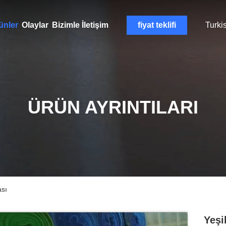
ünler
Olaylar
Bizimle İletişim
fiyat teklifi
Turki
ÜRÜN AYRINTILARI
ası
Yeşi