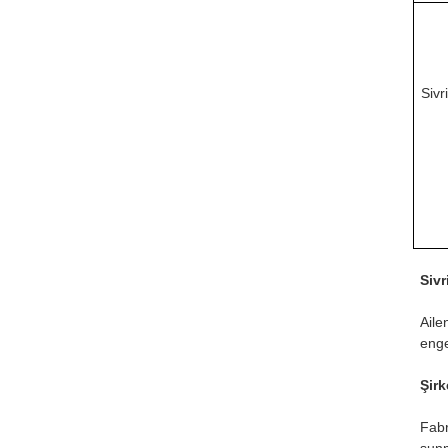
Sivr
Sivr
Aile
enge
Şir
Fabr