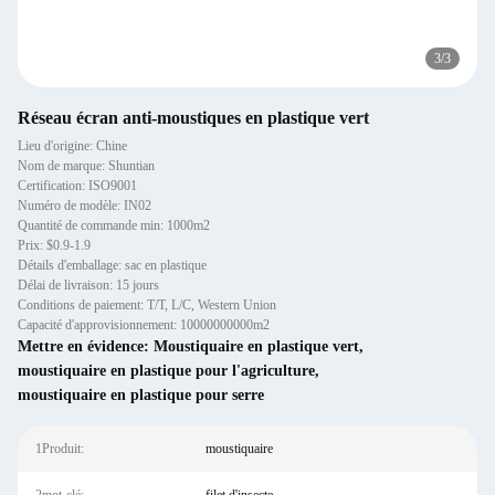
3
/
3
Réseau écran anti-moustiques en plastique vert
Lieu d'origine: Chine
Nom de marque: Shuntian
Certification: ISO9001
Numéro de modèle: IN02
Quantité de commande min: 1000m2
Prix: $0.9-1.9
Détails d'emballage: sac en plastique
Délai de livraison: 15 jours
Conditions de paiement: T/T, L/C, Western Union
Capacité d'approvisionnement: 10000000000m2
Mettre en évidence:
Moustiquaire en plastique vert
,
moustiquaire en plastique pour l'agriculture
,
moustiquaire en plastique pour serre
1Produit:
moustiquaire