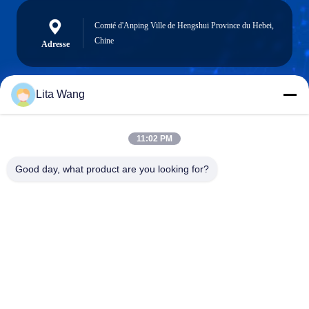
Comté d'Anping Ville de Hengshui Province du Hebei,
Chine
Adresse
Lita Wang
lita@screenmeshnet.com
Email
11:02 PM
Good day, what product are you looking for?
0086-13722831297
Téléphone
Anping County Shuntian Silk Screen Products
Co., Ltd.