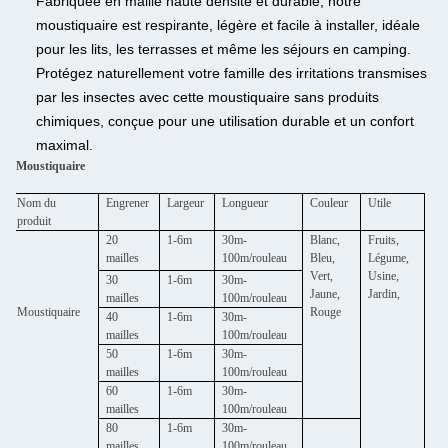
Fabriquée en maille haute densité et durable, notre
moustiquaire est respirante, légère et facile à installer, idéale
pour les lits, les terrasses et même les séjours en camping.
Protégez naturellement votre famille des irritations transmises
par les insectes avec cette moustiquaire sans produits
chimiques, conçue pour une utilisation durable et un confort
maximal.
Moustiquaire
Nom du
Engrener
Largeur
Longueur
Couleur
Utile
produit
20
1-6m
30m-
Blanc,
Fruits,
mailles
100m/rouleau
Bleu,
Légume,
Vert,
Usine,
30
1-6m
30m-
Jaune,
Jardin,
mailles
100m/rouleau
Moustiquaire
Rouge
40
1-6m
30m-
mailles
100m/rouleau
50
1-6m
30m-
mailles
100m/rouleau
60
1-6m
30m-
mailles
100m/rouleau
80
1-6m
30m-
mailles
100m/rouleau