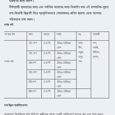
ভ্রমণের জন্য আদর্শ।
দীর্ঘস্থায়ী ব্যবহারের জন্য এবং সর্বাধিক আরামের জন্য ডিজাইন করা এই রাসায়নিক-মুক্ত
মশা-বিরোধী স্ক্রিনটি দিয়ে প্রাকৃতিকভাবে পোকামাকড়-জনিত জ্বালা থেকে আপনার
পরিবারকে রক্ষা করুন।
মশার পর্দা
পণ্যের নাম
জাল
প্রস্থ
দৈর্ঘ্য
রঙ
দরকারী
20 মেশ
1-6 মি
30m-100m/
সাদা,
ফল,
রোল
নীল,
সবজি,
সবুজ,
উদ্ভিদ,
30 মেশ
1-6 মি
30m-100m/
হলুদ,
বাগান,
রোল
মশার পর্দা
লাল
40মেশ
1-6 মি
30m-100m/
রোল
50 মেশ
1-6 মি
30m-100m/
রোল
60মেশ
1-6 মি
30m-100m/
রোল
80মেশ
1-6 মি
30m-100m/
রোল
মশা স্ক্রিন অ্যাপ্লিকেশন
আমাদের প্রিমিয়াম মশা উইন্ডো স্ক্রীনের সাথে একটি শান্তিপূর্ণ রাতের ঘুম এবং বাগ-মুক্ত