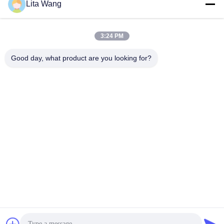
Lita Wang
lita@screenmeshnet.com
ই-মেইল
3:24 PM
Good day, what product are you looking for?
0086-13722831297
ফোন
Anping County Shuntian Silk Screen Products
Co., Ltd.
Anping County Shuntian Silk Screen Products Co., Ltd.