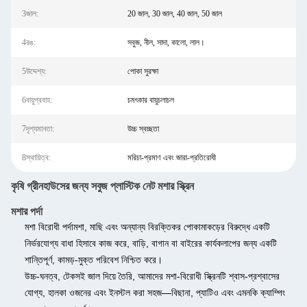
3জাল:
20 জাল, 30 জাল, 40 জাল, 50 জাল
4রঙ:
সবুজ, নীল, সাদা, কালো, লাল।
5উদ্দেশ্য:
পোকা সুরক্ষা
6বায়ুপ্রবাহ:
চমৎকার বায়ুচলাচল
7দৃশ্যমানতা:
উচ্চ স্বচ্ছতা
8স্থায়িত্ব:
মরিচা-প্রমাণ এবং জারা-প্রতিরোধী
কৃষি গ্রীনহাউসের জন্য সবুজ প্লাস্টিক নেট মশার স্ক্রিন
মশার পর্দা
মশা বিরোধী পর্দা
মশা, মাছি এবং অন্যান্য বিরক্তিকর পোকামাকড়ের বিরুদ্ধে একটি
নির্ভরযোগ্য বাধা হিসাবে কাজ করে, বাড়ি, বাগান বা বাইরের কার্যকলাপের জন্য একটি
শান্তিপূর্ণ, কামড়-মুক্ত পরিবেশ নিশ্চিত করে।
উচ্চ-ঘনত্ব, টেকসই জাল দিয়ে তৈরি, আমাদের মশা-বিরোধী স্ক্রিনটি শ্বাস-প্রশ্বাসের
যোগ্য, হালকা ওজনের এবং ইনস্টল করা সহজ—বিছানা, প্যাটিও এবং এমনকি ক্যাম্পিং