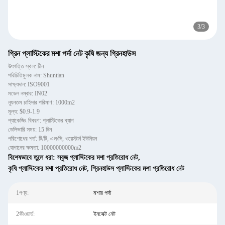
3
/
3
গ্রিন প্লাস্টিকের মশা পর্দা নেট কৃষি জন্য গ্রিনহাউস
উৎপত্তি স্থল: চীন
পরিচিতিমুলক নাম: Shuntian
সাক্ষ্যদান: ISO9001
মডেল নম্বার: IN02
ন্যূনতম চাহিদার পরিমাণ: 1000m2
মূল্য: $0.9-1.9
প্যাকেজিং বিবরণ: প্লাস্টিকের ব্যাগ
ডেলিভারি সময়: 15 দিন
পরিশোধের শর্ত: টি/টি, এল/সি, ওয়েস্টার্ন ইউনিয়ন
যোগানের ক্ষমতা: 10000000000m2
বিশেষভাবে তুলে ধরা:
সবুজ প্লাস্টিকের মশা প্রতিরোধ নেট
,
কৃষি প্লাস্টিকের মশা প্রতিরোধ নেট
,
গ্রিনহাউস প্লাস্টিকের মশা প্রতিরোধ নেট
1পণ্য:
মশার পর্দা
2কীওয়ার্ড:
ইনসেক্ট নেট