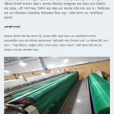
গ্রীষ্মের দিনগুলি উপভোগ করুন। আপনার পরিবারের স্বাচ্ছন্দ্যের কথা মাথায় রেখে ডিজাইন
করা হয়েছে, এটি স্পর্শে নরম, ইনস্টল করা সহজ এবং আপনার দর্শনে বাধা দেবে না। বিরক্তিকর
মশা এবং ক্ষতিকারক পোকামাকড় নিরোধককে বিদায় বলুন - তাজা বাতাস এবং প্রশান্তিকে
হ্যালো!
কোম্পানি সম্পর্কে
আমাদের কারখানা সর্বদা উচ্চ-মানের পণ্য, চমৎকার খ্যাতি প্রদান করবে এবং আন্তরিকভাবে সমস্ত
ব্যবহারকারীকে আরও ভাল পরিষেবা প্রদানের জন্য "প্রতিশ্রুতি পালন, বিশ্বস্ত হওয়া" এর পরিষেবা নীতি মেনে
চলবে। "মানুষ-ভিত্তিক, প্রযুক্তি-চালিত, গুণমান প্রথম, গ্রাহক প্রথমে" একটি ব্যবসা তৈরি করা এবং
সমাজকে সেবা করা কোম্পানির লক্ষ্য।