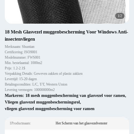
1
/
2
18 Mesh Glasvezel muggenbescherming Voor Windows Anti-
insectenvliegen
Merknaam: Shuntian
Certificering: ISO9001
Modelnummer: FWS001
Min. bestelaantal: 1000m2
Prijs: 1.2-2.1$
Verpakking Details: Geweven zakken of plastic zakken
Levertijd: 15-20 dagen
Betalingscondities: L/C, T/T, Western Union
Levering vermogen: 100000000m2
Markeren:
18 mesh muggenbescherming van glasvezel voor ramen
,
Vliegen glasvezel muggenbeschermingsrol
,
vliegen glasvezel muggenbescherming voor ramen
1Productnaam:
Het Scherm van het glasvezelvenster