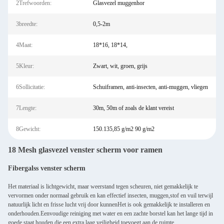
2Trefwoorden:
Glasvezel muggenhor
3breedte:
0,5-2m
4Maat:
18*16, 18*14,
5Kleur:
Zwart, wit, groen, grijs
6Sollicitatie:
Schuiframen, anti-insecten, anti-muggen, vliegen
7Lengte:
30m, 50m of zoals de klant vereist
8Gewicht:
150.135,85 g/m2 90 g/m2
18 Mesh glasvezel venster scherm voor ramen
Fibergalss venster scherm
Het materiaal is lichtgewicht, maar weerstand tegen scheuren, niet gemakkelijk te
vervormen onder normaal gebruik en kan effectief insecten, muggen,stof en vuil terwijl
natuurlijk licht en frisse lucht vrij door kunnenHet is ook gemakkelijk te installeren en
onderhouden.Eenvoudige reiniging met water en een zachte borstel kan het lange tijd in
goede staat houden.die een extra laag veiligheid toevoegt aan de ruimte.