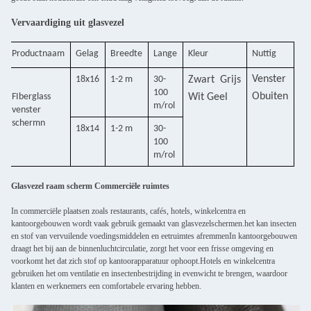
Vervaardiging uit glasvezel
Productnaam
Gelag
Breedte
Lange
Kleur
Nuttig
Venster
18x16
1-2 m
30-
Zwart
Grijs
100
O
buiten
F
Iberglass
Wit
Geel
m/rol
venster
scherm
n
18x14
1-2 m
30-
100
m/rol
Glasvezel raam scherm Commerciële ruimtes
In commerciële plaatsen zoals restaurants, cafés, hotels, winkelcentra en
kantoorgebouwen wordt vaak gebruik gemaakt van glasvezelschermen.het kan insecten
en stof van vervuilende voedingsmiddelen en eetruimtes afremmenIn kantoorgebouwen
draagt het bij aan de binnenluchtcirculatie, zorgt het voor een frisse omgeving en
voorkomt het dat zich stof op kantoorapparatuur ophoopt.Hotels en winkelcentra
gebruiken het om ventilatie en insectenbestrijding in evenwicht te brengen, waardoor
klanten en werknemers een comfortabele ervaring hebben.