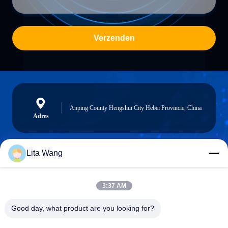
Verzenden
Anping County Hengshui City Hebei Provincie, China
Adres
Lita Wang
lita@screenmeshnet.com
E-mail
3:37 AM
Good day, what product are you looking for?
0086-13722831297