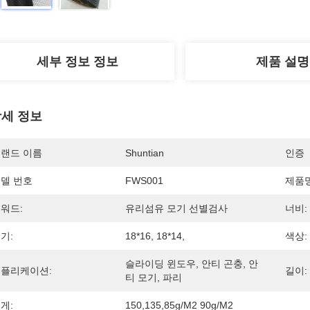
세부 정보 정보
제품 설명
세 정보
랜드 이름
Shuntian
인증
델 번호
FWS001
제품명
워드:
유리섬유 모기 선별검사
너비:
기:
18*16, 18*14,
색상:
슬라이딩 윈도우, 안티 곤충, 안
플리케이션:
길이:
티 모기, 파리
게:
150,135,85g/m2 90g/m2