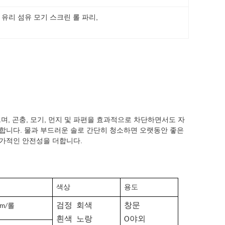
 
유리 섬유 모기 스크린 롤 파리
, 
며, 곤충, 모기, 먼지 및 파편을 효과적으로 차단하면서도 자
합니다. 물과 부드러운 솔로 간단히 청소하면 오랫동안 좋은
추가적인 안전성을 더합니다.
색상
용도
검정
회색
창문
0m/롤
흰색
노랑
O
야외