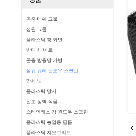
곤충 메쉬 그물
정원 그물
플라스틱 창 화면
반대 새 네트
곤충 방충망 가방
섬유 유리 윈도우 스크린
만세 넷
플라스틱 망사
잡초 장벽 직물
스테인레스 강 윈도우 스크린
플라스틱 농업용 필름
플라스틱 지오그리드