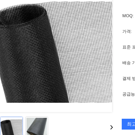
MOQ:
가격:
표준 
배송 
결제 
공급능
최