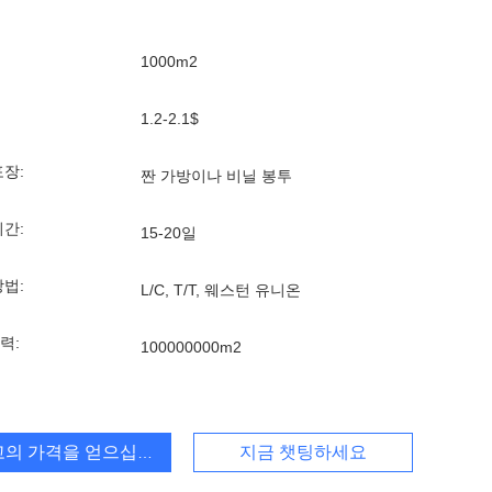
1000m2
1.2-2.1$
포장:
짠 가방이나 비닐 봉투
기간:
15-20일
방법:
L/C, T/T, 웨스턴 유니온
력:
100000000m2
고의 가격을 얻으십시오
지금 챗팅하세요