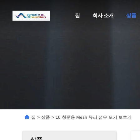
집
회사 소개
상품
집
>
상품
>
18 창문용 Mesh 유리 섬유 모기 보호기
상품