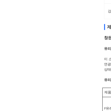
강
제
창문
유리
이 
연광
상태
유리
제
F
유