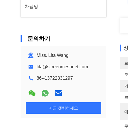
차광망
문의하기
상
Miss. Lita Wang
브
lita@screenmeshnet.com
모
86--13722831297
키
크
지금 챗팅하세요
애
무