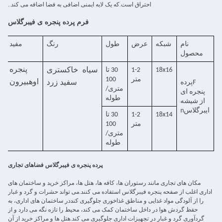
احتراق است.که یک لایه ایمنی اضافی به فضا اضافه می کند..
فرم پرده پنجره ی فیبرگلاس
نام
شبکه
عرض
طول
رنگ
مفید
محصول
پنجره
18x16
1-2
30 تا
سیاه
خاکستری
متر
100
اوه
بیرون
F
پرده
سفید
زرد
متری/
پنجره ای
طوله
از شیشه
ایبرگلاس
n
18x14
1-2
30 تا
متر
100
متری/
طوله
پرده پنجره ی فیبرگلاس فضاهای تجاری
مکان های تجاری مانند رستوران ها، کافه ها، هتل ها، مراکز خرید و ساختمان های
اداری اغلب از صفحه پنجره فیبرگلاس استفاده می کنند.می تواند حشرات و گرد و غبار
را از آلودگی مواد غذایی و مناطق غذاخوری جلوگیری کنددر ساختمان های اداری، به
حفظ گردش هوا در داخل ساختمان کمک می کند، محیط را تازه نگه می دارد و از
گردآوری گرد و غبار در تجهیزات اداری جلوگیری می کند.هتل ها و مراکز خرید از آن