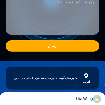
ارسال
شهرستان آنپینگ شهرستان هنگشوئی استان هبی، چین
آدرس
Lita Wang
lita@screenmeshnet.com