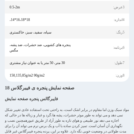
3عرض:
0.5-2m
4اندازه:
18*16،18*14،
5رنگ:
سیاه، سفید، سبز، خاکستری
پنجره های کشویی، ضد حشرات، ضد پشه،
6برنامه:
مگس
7طول:
30 متر، 50 متر یا به عنوان نیاز مشتری
8وزن:
150,135,85g/m2 90g/m2
صفحه نمایش پنجره ی فیبرگلاس 18
فايبرگالس پنجره صفحه نمایش
مواد سبک وزن اما مقاوم در برابر اشک است، به راحتی تحت استفاده عادی تغییر شکل
نمی دهد و می تواند به طور موثر حشرات، پشه ها،گرد و غبار و زباله ها در حالی که
اجازه می دهد نور طبیعی و هوای تازه به طور آزاد از طریق عبورهمچنین نصب و
نگهداری آن آسان است. تمیز کردن ساده با آب و یک برس نرم می تواند آن را برای
مدت طولانی در وضعیت خوبی نگه دارد. علاوه بر این، پرده پنجره فیبرگلاس غیر قابل