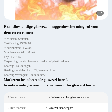
1
/
2
Brandbestendige glasvezel muggenbescherming rol voor
deuren en ramen
Merknaam: Shuntian
Certificering: ISO9001
Modelnummer: FWS001
Min. bestelaantal: 1000m2
Prijs: 1.2-2.1$
Verpakking Details: Geweven zakken of plastic zakken
Levertijd: 15-20 dagen
Betalingscondities: L/C, T/T, Western Union
Levering vermogen: 100000000m2
Markeren:
brandwerende glasvezel horrol
,
brandwerende glasvezel hor voor ramen
,
1m glasvezel horrol
1Productnaam:
Het Scherm van het glasvezelvenster
2Trefwoorden:
Glasvezel insectengaas