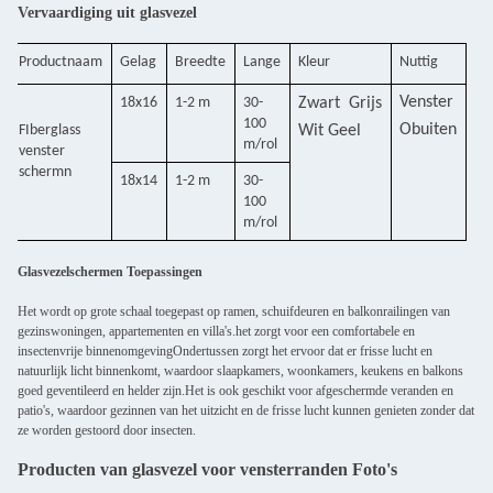
Vervaardiging uit glasvezel
Productnaam
Gelag
Breedte
Lange
Kleur
Nuttig
Venster
18x16
1-2 m
30-
Zwart
Grijs
100
O
buiten
F
Iberglass
Wit
Geel
m/rol
venster
scherm
n
18x14
1-2 m
30-
100
m/rol
Glasvezelschermen Toepassingen
Het wordt op grote schaal toegepast op ramen, schuifdeuren en balkonrailingen van
gezinswoningen, appartementen en villa's.het zorgt voor een comfortabele en
insectenvrije binnenomgevingOndertussen zorgt het ervoor dat er frisse lucht en
natuurlijk licht binnenkomt, waardoor slaapkamers, woonkamers, keukens en balkons
goed geventileerd en helder zijn.Het is ook geschikt voor afgeschermde veranden en
patio's, waardoor gezinnen van het uitzicht en de frisse lucht kunnen genieten zonder dat
ze worden gestoord door insecten.
Producten van glasvezel voor vensterranden Foto's