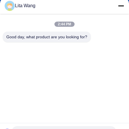
Lita Wang
lita@screenmeshnet.com
E-mail
2:44 PM
Good day, what product are you looking for?
0086-13722831297
Telefoon
Anping County Shuntian Silk Screen Products
Co., Ltd.
Anping County Shuntian Silk Screen Products Co., Ltd.