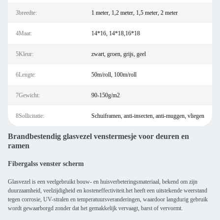
3breedte:
1 meter, 1,2 meter, 1,5 meter, 2 meter
4Maat:
14*16, 14*18,16*18
5Kleur:
zwart, groen, grijs, geel
6Lengte:
50m/roll, 100m/roll
7Gewicht:
90-150g/m2
8Sollicitatie:
Schuiframen, anti-insecten, anti-muggen, vliegen
Brandbestendig glasvezel venstermesje voor deuren en
ramen
Fibergalss venster scherm
Glasvezel is een veelgebruikt bouw- en huisverbeteringsmateriaal, bekend om zijn
duurzaamheid, veelzijdigheid en kosteneffectiviteit.het heeft een uitstekende weerstand
tegen corrosie, UV-stralen en temperatuursveranderingen, waardoor langdurig gebruik
wordt gewaarborgd zonder dat het gemakkelijk vervaagt, barst of vervormt.