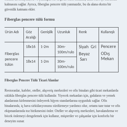
kalmasını sağlar. Ayrıca, fiberglas pencere tülü yanmazdır, bu da alana ekstra bir
güvenlik katmanı ekler.
Fiberglas pencere tülü formu
Ürün Adı
Göz
Genişlik
Uzunluk
Renk
Kullanışlı
Aralığı
Pencere
18x16
1-2m
30m-
Siyah
Gri
100m/rulo
O
Dış
F
iberglas
Beyaz
Mekan
pencere
Sarı
18x14
1-2m
30m-
tülü
n
100m/rulo
Fiberglas Pencere Tülü Ticari Alanlar
Restoranlar, kafeler, oteller, alışveriş merkezleri ve ofis binaları gibi ticari mekanlarda
sıklıkla fiberglas pencere tülü kullanılır. Yiyecek mekanları için, gıdaların ve yemek
alanlarının kirlenmesini önleyerek hijyen standartlarına uygunluk sağlar. Ofis
binalarında, iç hava sirkülasyonunu sürdürmeye yardımcı olur, ortamı taze tutar ve ofis
ekipmanlarında toz birikmesini önler. Oteller ve alışveriş merkezleri, havalandırma ve
böcek önlemeyi dengelemek için kullanır, müşteriler ve çalışanlar için konforlu bir
deneyim sunar.