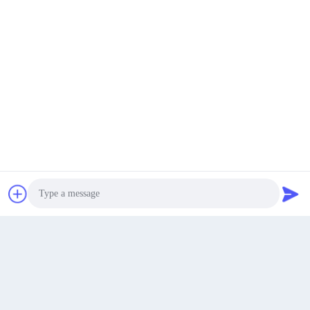
Sunmak
Anping İlçesi, Hengshui Şehri, Hebei Eyaleti, Çin
Adres
En İyi Fiyatı Alın
Şimdi konuşalım.
Şimdi konuşalım.
lita@screenmeshnet.com
E-posta
Photo
Video Call