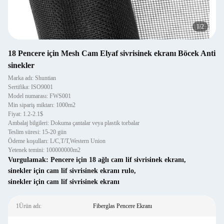
1
/
2
18 Pencere için Mesh Cam Elyaf sivrisinek ekranı Böcek Anti
sinekler
Marka adı: Shuntian
Sertifika: ISO9001
Model numarası: FWS001
Min sipariş miktarı: 1000m2
Fiyat: 1.2-2.1$
Ambalaj bilgileri: Dokuma çantalar veya plastik torbalar
Teslim süresi: 15-20 gün
Ödeme koşulları: L/C,T/T,Western Union
Yetenek temini: 100000000m2
Vurgulamak:
Pencere için 18 ağlı cam lif sivrisinek ekranı
,
sinekler için cam lif sivrisinek ekranı rulo
,
sinekler için cam lif sivrisinek ekranı
1Ürün adı:
Fiberglas Pencere Ekranı