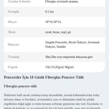
2Anahtar Kelimeler:
Fiberglas sivrisinek taraması
3Genişlik:
0.5-2m
4Boyut:
18*16,18*14,
5Renk:
siyah, beyaz, yeşil, gri
Sürgülü Pencereler, Böcek Önleyici, Sivrisinek
6Başvuru:
Önleyici, Sinekler
7Uzunluk:
30m,50m veya müşterinin ihtiyacına göre
8Ağırlık:
150,135,85g/m2 90g/m2
Pencereler İçin 18 Gözlü Fiberglas Pencere Tülü
Fiberglas pencere tülü
Malzemesi hafif ancak yırtılmaya karşı dayanıklıdır, normal kullanımda kolay kolay
deforme olmaz ve böcekleri, sivrisinekleri, tozu ve döküntüleri etkili bir şekilde
engellerken doğal ışığın ve temiz havanın serbestçe geçmesine izin verir. Kurulumu ve
bakımı da kolaydır; su ve yumuşak bir fırça ile basit temizlik, uzun süre iyi durumda