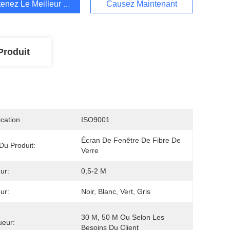
enez Le Meilleur Prix
Causez Maintenant
Produit
ication
ISO9001
Écran De Fenêtre De Fibre De 
u Produit:
Verre
ur:
0,5-2 M
ur:
Noir, Blanc, Vert, Gris
30 M, 50 M Ou Selon Les 
ueur:
Besoins Du Client