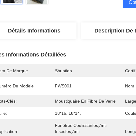
Obt
Détails Informations
Description De 
es Informations Détaillées
om De Marque
Shuntian
Certif
uméro De Modèle
FWS001
Nom D
ots-Clés:
Moustiquaire En Fibre De Verre
Large
ille:
18*16, 18*14,
Coule
Fenêtres Coulissantes,Anti 
plication:
Insectes,Anti 
Long