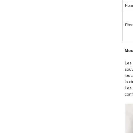
Nom 
F
ibr
Mou
Les 
souv
les 
la c
Les 
conf