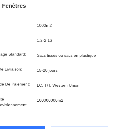
 Fenêtres
1000m2
1.2-2.1$
age Standard:
Sacs tissés ou sacs en plastique
De Livraison:
15-20 jours
de De Paiement:
LC, T/T, Western Union
té
100000000m2
ovisionnement: