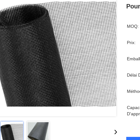
Pour
MOQ:
Prix:
Emball
Délai 
Métho
Capaci
D'appr