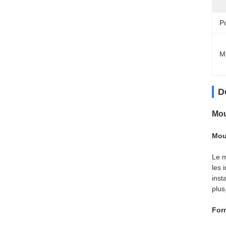
Po
M
D
Mou
Mous
Le m
les 
inst
plus
Form