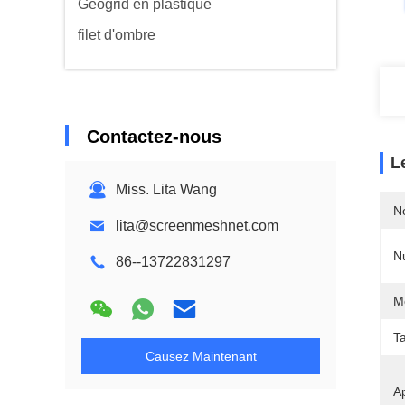
Geogrid en plastique
filet d'ombre
Contactez-nous
L
Miss. Lita Wang
N
lita@screenmeshnet.com
N
86--13722831297
M
Ta
Causez Maintenant
Ap