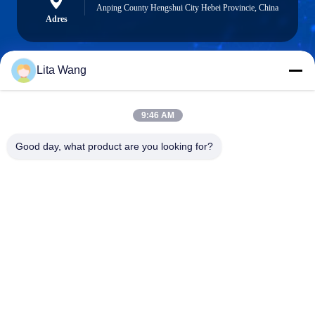
Anping County Hengshui City Hebei Provincie, China
Adres
Lita Wang
lita@screenmeshnet.com
E-mail
9:46 AM
Good day, what product are you looking for?
0086-13722831297
Telefoon
Anping County Shuntian Silk Screen Products
Co., Ltd.