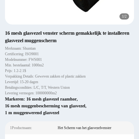
1
/
2
16 mesh glasvezel venster scherm gemakkelijk te installeren
glasvezel muggenscherm
Merknaam: Shuntian
Certificering: ISO9001
Modelnummer: FWS001
Min. bestelaantal: 1000m2
Prijs: 1.2-2.1$
Verpakking Details: Geweven zakken of plastic zakken
Levertijd: 15-20 dagen
Betalingscondities: L/C, T/T, Western Union
Levering vermogen: 100000000m2
Markeren:
16 mesh glasvezel raamhor
,
16 mesh muggenbescherming van glasvezel
,
1 m muggenwerend glasvezel
1Productnaam:
Het Scherm van het glasvezelvenster