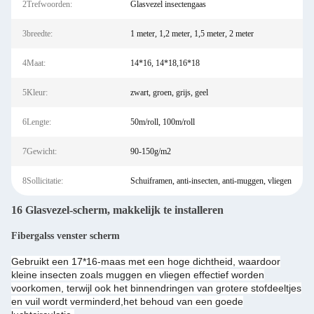
2Trefwoorden:
Glasvezel insectengaas
3breedte:
1 meter, 1,2 meter, 1,5 meter, 2 meter
4Maat:
14*16, 14*18,16*18
5Kleur:
zwart, groen, grijs, geel
6Lengte:
50m/roll, 100m/roll
7Gewicht:
90-150g/m2
8Sollicitatie:
Schuiframen, anti-insecten, anti-muggen, vliegen
16 Glasvezel-scherm, makkelijk te installeren
Fibergalss venster scherm
Gebruikt een 17*16-maas met een hoge dichtheid, waardoor
kleine insecten zoals muggen en vliegen effectief worden
voorkomen, terwijl ook het binnendringen van grotere stofdeeltjes
en vuil wordt verminderd,het behoud van een goede