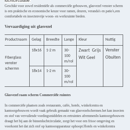
luchtcirculatie.
Geschikt voor zowel residentiële als commerciële gebouwen, glasvezel venster scherm
is een praktische en economische keuze voor ramen, deuren, veranda's en patio's,een
comfortabele en insectenvrije woon- en werkruimte bieden.
Vervaardiging uit glasvezel
Productnaam
Gelag
Breedte
Lange
Kleur
Nuttig
Venster
18x16
1-2 m
30-
Zwart
Grijs
100
O
buiten
F
Iberglass
Wit
Geel
m/rol
venster
scherm
n
18x14
1-2 m
30-
100
m/rol
Glasvezel raam scherm Commerciële ruimtes
In commerciële plaatsen zoals restaurants, cafés, hotels, winkelcentra en
kantoorgebouwen wordt vaak gebruik gemaakt van glasvezelschermen.het kan insecten
en stof van vervuilende voedingsmiddelen en eetruimtes afremmenIn kantoorgebouwen
draagt het bij aan de binnenluchtcirculatie, zorgt het voor een frisse omgeving en
voorkomt het dat zich stof op kantoorapparatuur ophoopt.Hotels en winkelcentra