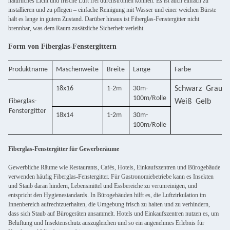
natürliches Licht und frische Luft frei durchströmen können. Es ist auch einfach zu
installieren und zu pflegen – einfache Reinigung mit Wasser und einer weichen Bürste
hält es lange in gutem Zustand. Darüber hinaus ist Fiberglas-Fenstergitter nicht
brennbar, was dem Raum zusätzliche Sicherheit verleiht.
Form von Fiberglas-Fenstergittern
Produktname
Maschenweite
Breite
Länge
Farbe
18x16
1-2m
30m-
Schwarz
Grau
100m/Rolle
F
iberglas-
Weiß
Gelb
Fenstergitte
r
18x14
1-2m
30m-
100m/Rolle
Fiberglas-Fenstergitter für Gewerberäume
Gewerbliche Räume wie Restaurants, Cafés, Hotels, Einkaufszentren und Bürogebäude
verwenden häufig Fiberglas-Fenstergitter. Für Gastronomiebetriebe kann es Insekten
und Staub daran hindern, Lebensmittel und Essbereiche zu verunreinigen, und
entspricht den Hygienestandards. In Bürogebäuden hilft es, die Luftzirkulation im
Innenbereich aufrechtzuerhalten, die Umgebung frisch zu halten und zu verhindern,
dass sich Staub auf Bürogeräten ansammelt. Hotels und Einkaufszentren nutzen es, um
Belüftung und Insektenschutz auszugleichen und so ein angenehmes Erlebnis für