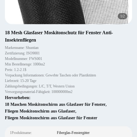
1
/
2
18 Mesh Glasfaser Moskitonschutz für Fenster Anti-
Insektenfliegen
Markenname: Shuntian
Zertifizierung: ISO9001
Modellnummer: FWS001
Min Bestellmenge: 1000m2
Preis: 1.2-2.1$
Verpackung Informationen: Gewebte Taschen oder Plastiktüten
Lieferzeit: 15-20 Tage
Zahlungsbedingungen: L/C, T/T, Western Union
Versorgungsmaterial-Fähigkeit: 100000000m2
Hervorheben:
18 Maschen Moskitonschirm aus Glasfaser für Fenster
,
Fliegen Moskitonschirm aus Glasfaser
,
Fliegen Moskitonschirm aus Glasfaser für Fenster
1Produktname:
Fiberglas-Fenstergitter