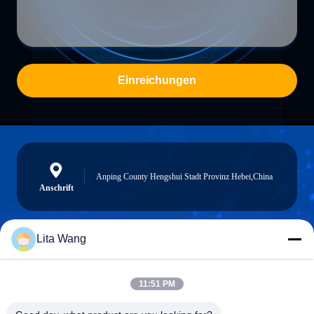
Einreichungen
Anping County Hengshui Stadt Provinz Hebei,China
Anschrift
Lita Wang
lita@screenmeshnet.com
E-Mail
11:51 PM