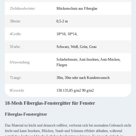
2Schlüsselwörter:
Mückenschutz aus Fiberglas
3Breite:
0,5-2 m
4Größe:
18*16, 18*14,
5Farbe:
Schwarz, Weiß, Grün, Grau
Schiebefenster, Anti-Insekten, Anti-Mücken,
6Anwendung:
Fliegen
7Länge:
30m, 50m oder nach Kundenwunsch
8Gewicht:
150.135,85 g/m2 90 g/m2
18-Mesh Fiberglas-Fenstergitter für Fenster
Fiberglas-Fenstergitter
Das Material ist leicht und dennoch reißfest, verformt sich bei normalem Gebrauch nicht
leicht und kann Insekten, Mücken, Staub und Schmutz effektiv abhalten, während