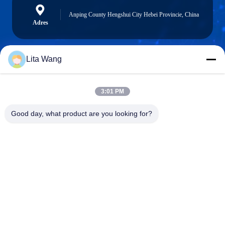
Anping County Hengshui City Hebei Provincie, China
Adres
Lita Wang
lita@screenmeshnet.com
E-mail
3:01 PM
Good day, what product are you looking for?
0086-13722831297
Telefoon
Anping County Shuntian Silk Screen Products
Co., Ltd.