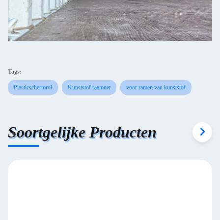
Tags:
Plasticschermrol
Kunststof raamnet
voor ramen van kunststof
Soortgelijke Producten