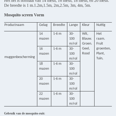
Het net is normaal van 14 mesh, 16 mesh, 18 mesh, en 20 mesh.
De breedte is 1 m.1.2m,1.5m, 2m,2.5m, 3m, 4m, 5m.
Mosquito screen Vorm
Productnaam
Gelag
Breedte
Lange
Kleur
Nuttig
14
1-6 m
30-
Wit,
Het
mazen
100
Blauw.
raam.
m/rol
Groen.
Fruit
Geel,
groenten,
16
1-6 m
30-
Rood
Plant,
mazen
100
muggenbescherming
Tuin,
m/rol
18
1-6 m
30-
mazen
100
m/rol
20
1-6 m
30-
mazen
100
m/rol
22
1-6 m
30-
mazen
100
m/rol
Gebruik van de mosquito-ruit: