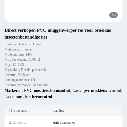
3
/
3
Direct verkopen PVC muggenwerper rol voor broeikas
insectenbestendige net
Plaats van herkomst: China
Merknaam: Shuntian
Modelnummer: MQ
Min. bestelaantal: 1000m2
Prijs: 1.1-1.9$
Verpakking Details: plastic zak
Levertijd: 20 dagen
Betalingscondities: T/T
Levering vermogen: 10000000m2
Markeren:
PVC-moskietschermstofrol
,
kastenpvc-moskietschermrol
,
kastenmoskietschermstofrol
1Productnaam:
klamboe
2Trefwoord:
Anti-insectennet