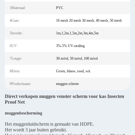
3Materiaal:
PVC
4Gaas:
16 mesh 20 mesh 30 mesh, 40 mesh, 50 mesh
5breedte:
1m,1,2m,1,5m,2m,3m,4m,5m
6UV:
3%-5% UV-straling
7Lengte:
30 m/rol, 50 m/rol, 100 m/rol
8Kleur:
Groen, blauw, rood, wit.
9Productnaam:
muggen scherm
Direct verkopen muggen venster scherm voor kas Insecten
Proof Net
muggenbescherming
Het muggenluidscherm is gemaakt van HDPE.
Het wordt 3 jaar buiten gebruikt.