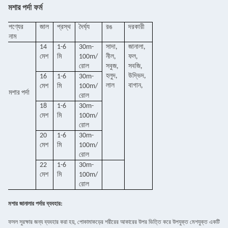
মশার পর্দা ফর্ম
পণ্যের
জাল
প্রস্থ
দৈর্ঘ্য
রঙ
দরকারী
নাম
14
1-6
30m-
সাদা,
জানালা,
মেশ
মি
100m/
নীল,
ফল,
রোল
সবুজ,
সবজি,
হলুদ,
উদ্ভিদ,
16
1-6
30m-
লাল
বাগান,
মেশ
মি
100m/
মশার পর্দা
রোল
18
1-6
30m-
মেশ
মি
100m/
রোল
20
1-6
30m-
মেশ
মি
100m/
রোল
22
1-6
30m-
মেশ
মি
100m/
রোল
মশার জানালার পর্দার ব্যবহার:
ফসল সুরক্ষার জন্য ব্যবহার করা হয়, পোকামাকড়ের শরীরের আকারের উপর ভিত্তি করে উপযুক্ত মেশযুক্ত একটি