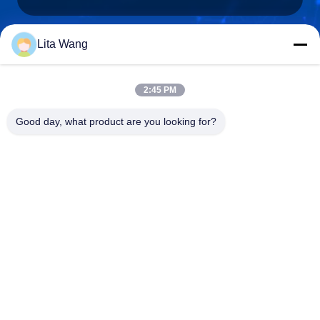
Lita Wang
lita@screenmeshnet.com
ই-মেইল
2:45 PM
Good day, what product are you looking for?
0086-13722831297
ফোন
Anping County Shuntian Silk Screen Products
Co., Ltd.