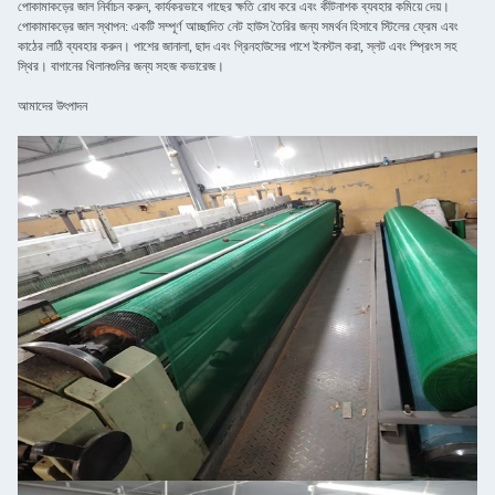
পোকামাকড়ের জাল নির্বাচন করুন, কার্যকরভাবে গাছের ক্ষতি রোধ করে এবং কীটনাশক ব্যবহার কমিয়ে দেয়।
পোকামাকড়ের জাল স্থাপন: একটি সম্পূর্ণ আচ্ছাদিত নেট হাউস তৈরির জন্য সমর্থন হিসাবে স্টিলের ফ্রেম এবং
কাঠের লাঠি ব্যবহার করুন। পাশের জানালা, ছাদ এবং গ্রিনহাউসের পাশে ইনস্টল করা, স্লট এবং স্প্রিংস সহ
স্থির। বাগানের খিলানগুলির জন্য সহজ কভারেজ।
আমাদের উৎপাদন