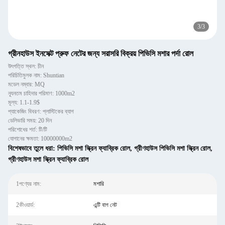
3
/
3
গ্রীনহাউস ইনসেক্ট প্রুফ নেটের জন্য সরাসরি বিক্রয় পিভিসি মশার পর্দা রোল
উৎপত্তি স্থল: চীন
পরিচিতিমুলক নাম: Shuntian
মডেল নম্বার: MQ
ন্যূনতম চাহিদার পরিমাণ: 1000m2
মূল্য: 1.1-1.9$
প্যাকেজিং বিবরণ: প্লাস্টিকের ব্যাগ
ডেলিভারি সময়: 20 দিন
পরিশোধের শর্ত: টি/টি
যোগানের ক্ষমতা: 10000000m2
বিশেষভাবে তুলে ধরা:
পিভিসি মশা স্ক্রিন ফ্যাব্রিক রোল
,
গ্রীণহাউস পিভিসি মশা স্ক্রিন রোল
,
গ্রীণহাউস মশা স্ক্রিন ফ্যাব্রিক রোল
1পণ্যের নাম:
মশারি
2কীওয়ার্ড:
এন্টি বাগ নেট