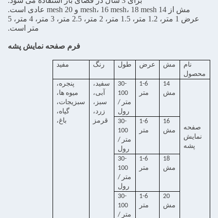
برای 3 سال در فضای باز استفاده می شود.
مش از 14 mesh، 16 mesh، 18 mesh و 20 mesh عادی است.
عرض 1 متر، 1.2 متر، 1.5 متر، 2 متر، 2.5 متر، 3 متر، 4 متر، 5
متر است.
فرم صفحه نمایش پشه
نام
مش
عرض
طول
رنگ
مفید
محصول
14
1-6
30-
سفید،
پنجره،
مش
متر
100
آبی،
میوه ها،
متر /
سبز،
سبزیجات،
رول
زرد،
گیاه،
قرمز
باغ،
30-
1-6
16
صفحه
مش
متر
100
نمایش
متر /
پشه
رول
30-
1-6
18
مش
متر
100
متر /
رول
30-
1-6
20
مش
متر
100
متر /