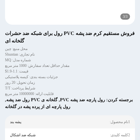
3
/
3
فروش مستقیم کرم ضد پشه PVC رول برای شبکه ضد حشرات
گلخانه ای
محل منبع: چین
نام تجاری: Shuntian
شماره مدل: MQ
مقدار حداقل تعداد سفارش: 1000 متر مربع
قیمت: 1.1-1.9$
جزئیات بسته بندی: کیسه پلاستیکی
زمان تحویل: 20 روز
شرایط پرداخت: T/T
قابلیت ارائه: 10000000 متر مربع
برجسته کردن:
رول پارچه ضد پشه PVC
,
گلخانه ی PVC رول ضد پشه
,
رول پارچه ای از پرده پشه در گلخانه
1نام محصول:
پشه بند
2کلمه کلیدی:
شبکه ضد اشکال