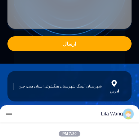
ارسال
شهرستان آنپینگ شهرستان هنگشوئی استان هبی، چین
آدرس
Lita Wang
lita@screenmeshnet.com
ایمیل
7:20 PM