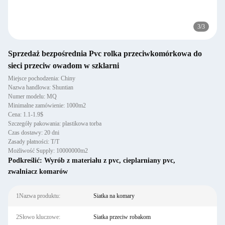
3
/
3
Sprzedaż bezpośrednia Pvc rolka przeciwkomórkowa do
sieci przeciw owadom w szklarni
Miejsce pochodzenia: Chiny
Nazwa handlowa: Shuntian
Numer modelu: MQ
Minimalne zamówienie: 1000m2
Cena: 1.1-1.9$
Szczegóły pakowania: plastikowa torba
Czas dostawy: 20 dni
Zasady płatności: T/T
Możliwość Supply: 10000000m2
Podkreślić:
Wyrób z materiału z pvc
,
cieplarniany pvc
,
zwalniacz komarów
1Nazwa produktu:
Siatka na komary
2Słowo kluczowe:
Siatka przeciw robakom