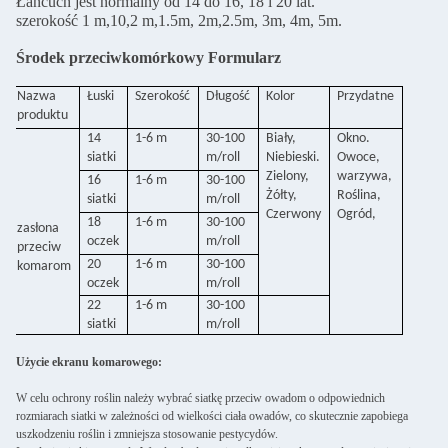
Łańcuch jest normalny od 14 do 16, 18 i 20 lat.
szerokość 1 m,10,2 m,1.5m, 2m,2.5m, 3m, 4m, 5m.
Środek przeciwkomórkowy Formularz
Nazwa
Łuski
Szerokość
Długość
Kolor
Przydatne
produktu
14
1-6 m
30-100
Biały,
Okno.
siatki
m/roll
Niebieski.
Owoce,
Zielony,
warzywa,
16
1-6 m
30-100
Żółty,
Roślina,
siatki
m/roll
Czerwony
Ogród,
18
1-6 m
30-100
zasłona
oczek
m/roll
przeciw
20
1-6 m
30-100
komarom
oczek
m/roll
22
1-6 m
30-100
siatki
m/roll
Użycie ekranu komarowego:
W celu ochrony roślin należy wybrać siatkę przeciw owadom o odpowiednich
rozmiarach siatki w zależności od wielkości ciała owadów, co skutecznie zapobiega
uszkodzeniu roślin i zmniejsza stosowanie pestycydów.