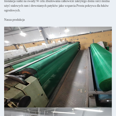
Instalacja siatki na owady:W celu zbudowania całkowicie zakrytego domu sieci można
użyć stalowych ram i drewnianych patyków jako wsparcia.Prosta pokrywa dla łuków
ogrodowych.
Nasza produkcja