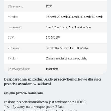
3Tworzywo:
PCV
4Oczko:
16 oczek 20 oczek 30 oczek, 40 oczek, 50 oczek
5szerokość:
1 m, 1,2 m, 1,5 m, 2 m, 3 m, 4 m, 5 m
6UV:
3%-5% UV
7Długość:
30 m/rolka, 50 m/rolka, 100 m/rolka
8Kolor:
Zielony, niebieski, czerwony, biały.
9Nazwa produktu:
moskitiera
Bezpośrednia sprzedaż Szkło przeciwkomórkowe dla sieci
przeciw owadom w szklarni
zasłona przeciw komarom
zasłona przeciwkomórkowa jest wykonana z HDPE.
Jest używany na zewnątrz przez 3 lata.