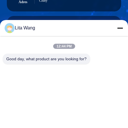
Chiny
Adres
Lita Wang
lita@screenmeshnet.com
Wiadomość
elektroniczna
12:44 PM
Good day, what product are you looking for?
0086-13722831297
Telefon
Anping County Shuntian Silk Screen Products
Co., Ltd.