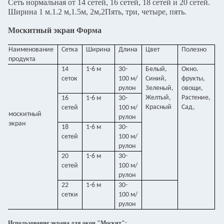
Сеть нормальная от 14 сетей, 16 сетей, 18 сетей и 20 сетей.
Ширина 1 м.1.2 м,1.5м, 2м,2Пять, три, четыре, пять.
Москитный экран Форма
Наименование
Сетка
Ширина
Длина
Цвет
Полезно
продукта
14
1-6 м
30-
Белый,
Окно.
сеток
100 м/
Синий,
фрукты,
рулон
Зеленый,
овощи,
Желтый,
Растение,
16
1-6 м
30-
Красный
Сад,
сетей
100 м/
москитный
рулон
экран
18
1-6 м
30-
сетей
100 м/
рулон
20
1-6 м
30-
сетей
100 м/
рулон
22
1-6 м
30-
сетки
100 м/
рулон
Использование экрана для окон "Москит":