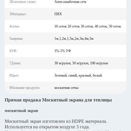
2Ключевое слово:
Анти-ошибочная сеть
3Материал:
ПВХ
4сетка:
16 сеток 20 сеток 30 сеток, 40 сеток, 50 сеток
5ширина:
1м,1,2м,1,5м,2м,3м,4м,5м
6УФ:
3%-5% УФ
7Длина:
30 м/рулон, 50 м/рулон, 100 м/рулон
8Цвет:
Зеленый, синий, красный, белый.
9Название продукта:
москитная сетка
Прямая продажа Москитный экрана для теплицы
москитный экран
Москитный экран изготовлен из HDPE материала.
Используется на открытом воздухе 3 года.