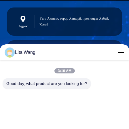
Уезд Аньпин, город Хэншуй, провинция Хэбэй,
Китай
Адрес
Lita Wang
lita@screenmeshnet.com
Электронная
почта
3:10 AM
Good day, what product are you looking for?
0086-13722831297
Телефон