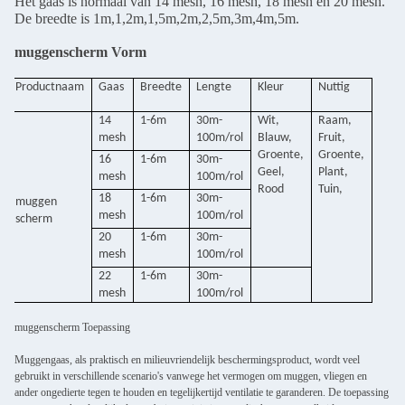
Het gaas is normaal van 14 mesh, 16 mesh, 18 mesh en 20 mesh.
De breedte is 1m,1,2m,1,5m,2m,2,5m,3m,4m,5m.
muggenscherm Vorm
Productnaam
Gaas
Breedte
Lengte
Kleur
Nuttig
14
1-6m
30m-
Wit,
Raam,
mesh
100m/rol
Blauw,
Fruit,
Groente,
Groente,
16
1-6m
30m-
Geel,
Plant,
mesh
100m/rol
Rood
Tuin,
18
1-6m
30m-
muggen
mesh
100m/rol
scherm
20
1-6m
30m-
mesh
100m/rol
22
1-6m
30m-
mesh
100m/rol
muggenscherm Toepassing
Muggengaas, als praktisch en milieuvriendelijk beschermingsproduct, wordt veel
gebruikt in verschillende scenario's vanwege het vermogen om muggen, vliegen en
ander ongedierte tegen te houden en tegelijkertijd ventilatie te garanderen. De toepassing