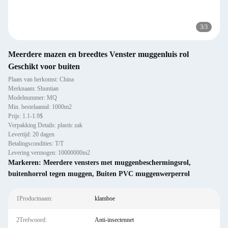
3
/
3
Meerdere mazen en breedtes Venster muggenluis rol
Geschikt voor buiten
Plaats van herkomst: China
Merknaam: Shuntian
Modelnummer: MQ
Min. bestelaantal: 1000m2
Prijs: 1.1-1.9$
Verpakking Details: plastic zak
Levertijd: 20 dagen
Betalingscondities: T/T
Levering vermogen: 10000000m2
Markeren:
Meerdere vensters met muggenbeschermingsrol
,
buitenhorrol tegen muggen
,
Buiten PVC muggenwerperrol
1Productnaam:
klamboe
2Trefwoord:
Anti-insectennet