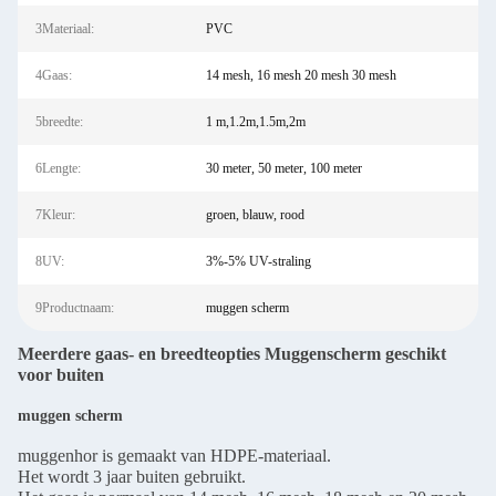
3Materiaal:
PVC
4Gaas:
14 mesh, 16 mesh 20 mesh 30 mesh
5breedte:
1 m,1.2m,1.5m,2m
6Lengte:
30 meter, 50 meter, 100 meter
7Kleur:
groen, blauw, rood
8UV:
3%-5% UV-straling
9Productnaam:
muggen scherm
Meerdere gaas- en breedteopties Muggenscherm geschikt
voor buiten
muggen scherm
muggenhor is gemaakt van HDPE-materiaal.
Het wordt 3 jaar buiten gebruikt.