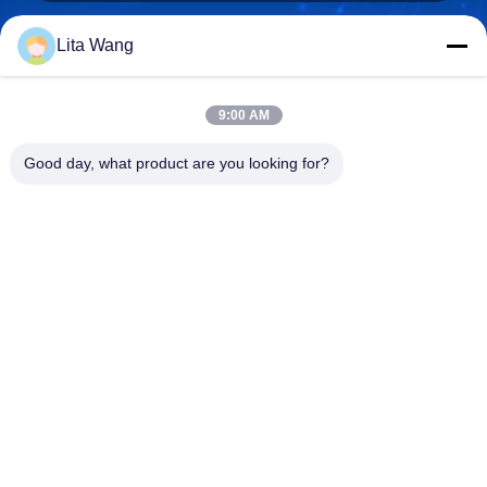
Lita Wang
lita@screenmeshnet.com
E-mail
9:00 AM
Good day, what product are you looking for?
0086-13722831297
Telefoon
Anping County Shuntian Silk Screen Products
Co., Ltd.
Anping County Shuntian Silk Screen Products Co., Ltd.