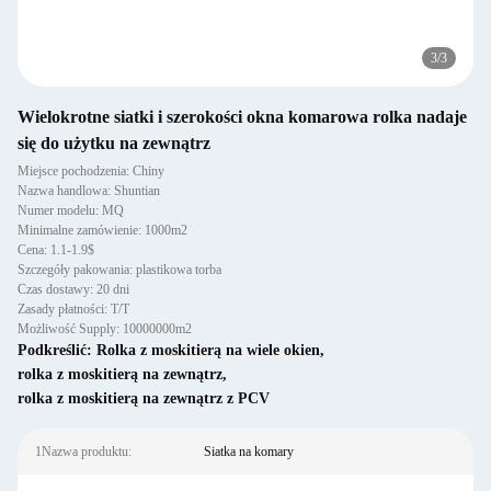
3
/
3
Wielokrotne siatki i szerokości okna komarowa rolka nadaje
się do użytku na zewnątrz
Miejsce pochodzenia: Chiny
Nazwa handlowa: Shuntian
Numer modelu: MQ
Minimalne zamówienie: 1000m2
Cena: 1.1-1.9$
Szczegóły pakowania: plastikowa torba
Czas dostawy: 20 dni
Zasady płatności: T/T
Możliwość Supply: 10000000m2
Podkreślić:
Rolka z moskitierą na wiele okien
,
rolka z moskitierą na zewnątrz
,
rolka z moskitierą na zewnątrz z PCV
1Nazwa produktu:
Siatka na komary