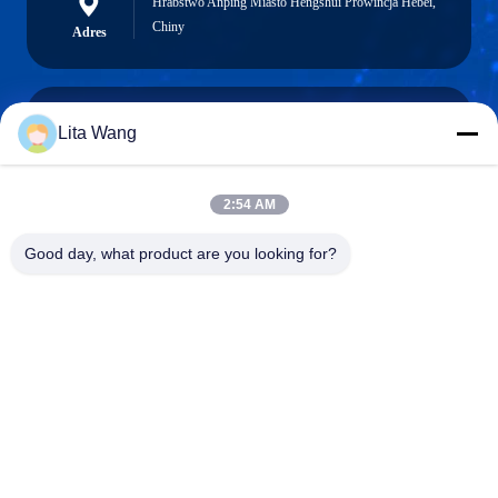
Hrabstwo Anping Miasto Hengshui Prowincja Hebei,
Chiny
Adres
Lita Wang
lita@screenmeshnet.com
Wiadomość
elektroniczna
2:54 AM
Good day, what product are you looking for?
0086-13722831297
Telefon
Anping County Shuntian Silk Screen Products
Co., Ltd.