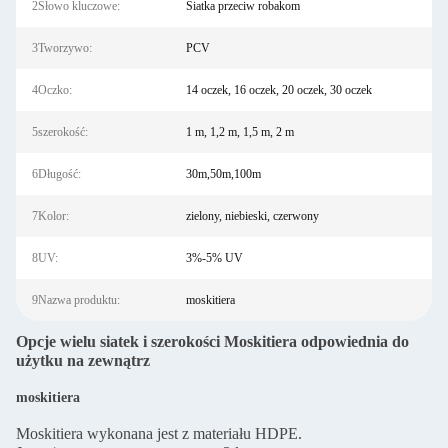
2Słowo kluczowe:
Siatka przeciw robakom
3Tworzywo:
PCV
4Oczko:
14 oczek, 16 oczek, 20 oczek, 30 oczek
5szerokość:
1 m, 1,2 m, 1,5 m, 2 m
6Długość:
30m,50m,100m
7Kolor:
zielony, niebieski, czerwony
8UV:
3%-5% UV
9Nazwa produktu:
moskitiera
Opcje wielu siatek i szerokości Moskitiera odpowiednia do
użytku na zewnątrz
moskitiera
Moskitiera wykonana jest z materiału HDPE.