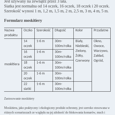
Jest używany na zewnątrz przez 3 lata.
Siatka jest normalna od 14 oczek, 16 oczek, 18 oczek i 20 oczek.
Szerokość wynosi 1 m, 1,2 m, 1,5 m, 2 m, 2,5 m, 3 m, 4 m, 5 m.
Formularz moskitiery
Nazwa
Oczko
Szerokość
Długość
Kolor
Przydatne
produktu
14
1-6 m
30m-
Biały,
Okno,
oczek
100m/rolka
Niebieski,
Owoce,
Zielony,
Warzywo,
16
1-6 m
30m-
Żółty,
Zakład,
oczek
100m/rolka
Czerwony
Ogród,
18
1-6 m
30m-
moskitiera
oczek
100m/rolka
20
1-6 m
30m-
oczek
100m/rolka
22
1-6 m
30m-
siatki
100m/rolka
Zastosowanie moskitiery
Moskitiera, jako praktyczny i ekologiczny produkt ochronny, jest szeroko stosowana w
różnych scenariuszach ze względu na jej zdolność do blokowania komarów, much i