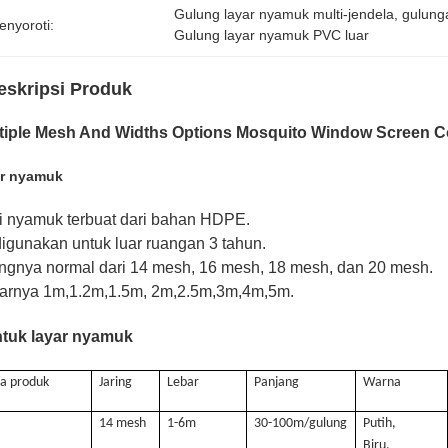
Gulung layar nyamuk multi-jendela
, 
gulung
enyoroti:
Gulung layar nyamuk PVC luar
eskripsi Produk
tiple Mesh And Widths Options Mosquito Window Screen 
ar nyamuk
ai nyamuk terbuat dari bahan HDPE.
 digunakan untuk luar ruangan 3 tahun.
ingnya normal dari 14 mesh, 16 mesh, 18 mesh, dan 20 mesh.
arnya 1m,1.2m,1.5m, 2m,2.5m,3m,4m,5m.
tuk layar nyamuk
a produk
Jaring
Lebar
Panjang
Warna
14 mesh
1-6m
30-100m/gulung
Putih,
Biru,