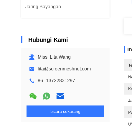
Jaring Bayangan
Hubungi Kami
I
Miss. Lita Wang
T
lita@screenmeshnet.com
N
86--13722831297
K
Ja
bicara sekarang
P
U