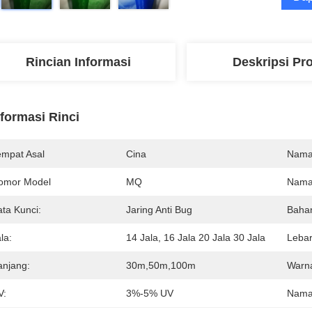
Rincian Informasi
Deskripsi Pr
nformasi Rinci
empat Asal
Cina
Nama
omor Model
MQ
Nama
ata Kunci:
Jaring Anti Bug
Baha
la:
14 Jala, 16 Jala 20 Jala 30 Jala
Lebar
anjang:
30m,50m,100m
Warn
V:
3%-5% UV
Nama