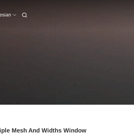
esian
iple Mesh And Widths Window