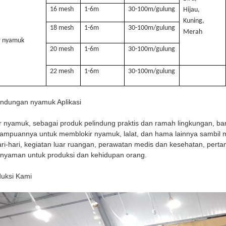
16 mesh
1-6m
30-100m/gulung
Hijau,
Kuning,
18 mesh
1-6m
30-100m/gulung
Merah
r nyamuk
20 mesh
1-6m
30-100m/gulung
22 mesh
1-6m
30-100m/gulung
indungan nyamuk Aplikasi
r nyamuk, sebagai produk pelindung praktis dan ramah lingkungan, b
mpuannya untuk memblokir nyamuk, lalat, dan hama lainnya sambil 
ri-hari, kegiatan luar ruangan, perawatan medis dan kesehatan, per
nyaman untuk produksi dan kehidupan orang.
uksi Kami