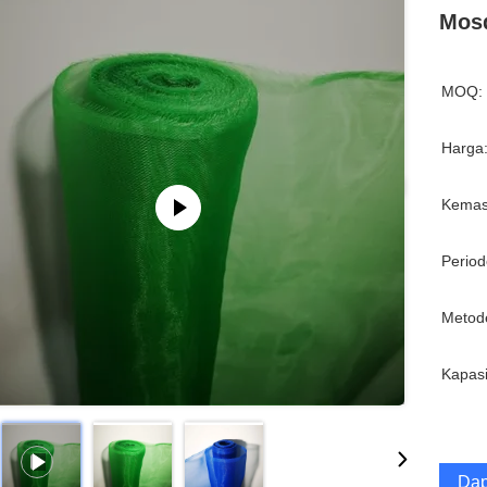
Mosq
MOQ:
Harga
Kemas
Period
Metod
Kapasi
Dap