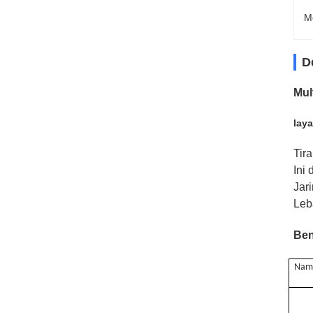
M
D
Mul
lay
Tir
Ini
Jar
Leb
Ben
Nam