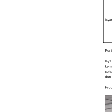
laya
Perl
laya
kema
seha
dan 
Prod