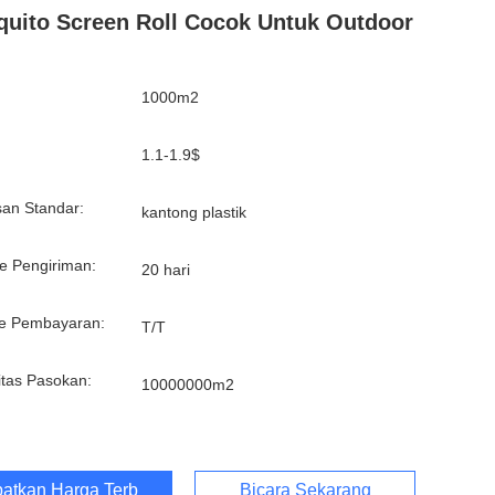
uito Screen Roll Cocok Untuk Outdoor
1000m2
:
1.1-1.9$
an Standar:
kantong plastik
e Pengiriman:
20 hari
e Pembayaran:
T/T
tas Pasokan:
10000000m2
atkan Harga Terbaik
Bicara Sekarang