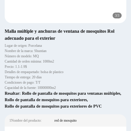
3
/
3
Malla múltiple y anchuras de ventana de mosquitos Rol
adecuado para el exterior
Lugar de origen: Porcelana
Nombre de la marca: Shuntian
Número de modelo: MQ
Cantidad de orden mínima: 1000m2
Precio: 1.1-1.9$
Detalles de empaquetado: bolsa de plastico
Tiempo de entrega: 20 días
Condiciones de pago: T/T
Capacidad de la fuente: 10000000m2
Resaltar:
Rollo de pantalla de mosquitos para ventanas múltiples
,
Rollo de pantalla de mosquitos para exteriores
,
Rollo de pantalla de mosquitos para exteriores de PVC
1Nombre del producto:
red de mosquito