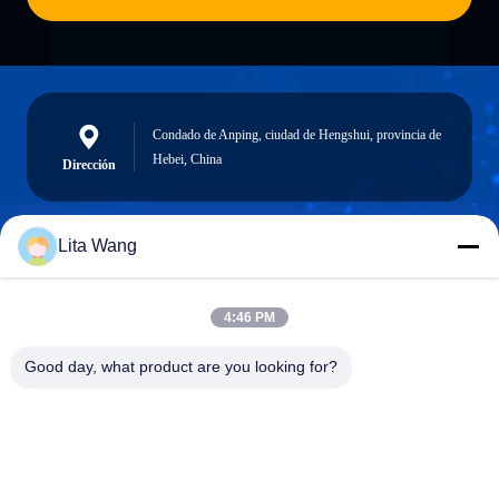
Condado de Anping, ciudad de Hengshui, provincia de
Hebei, China
Dirección
Lita Wang
lita@screenmeshnet.com
Email
4:46 PM
Good day, what product are you looking for?
0086-13722831297
El teléfono.