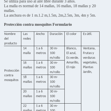
Se utiliza para uso al aire libre durante 3 años.
La malla es normal de 14 mallas, 16 mallas, 18 mallas y 20
mallas.
La anchura es de 1 m.1.2 m,1.5m, 2m,2.5m, 3m, 4m y 5m.
Protección contra mosquitos Formulario
Nombre
Las
Ancho
Duración
El color
Es útil.
del
redes
producto
14
1 a 6
30 m-
Blanco,
Ventana,
malla
metros
100
El azul,
Frutas y
m/rollo
Es verde.
verduras
Amarillo,
vegetales,
16
1 a 6
30 m-
El rojo
Plantas
mallas
metros
100
Protección
Jardín,
m/rollo
contra
18
1 a 6
30 m-
mosquitos
mallas
metros
100
m/rollo
20
1 a 6
30 m-
mallas
metros
100
m/rollo
22
1 a 6
30 m-
mallas
metros
100