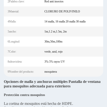
2Palabra clave:
Red anti insectos
3Material:
CLORURO DE POLIVINILO
4Malla:
14 malla, 16 malla 20 malla 30 malla
5ancho:
1m,1.2 m,1.5m, 2m
6Longitud:
30m,50m,100m
7Color:
verde, azul, rojo
8ultravioleta:
3%-5% rayos UV
9Nombre del producto:
mosquitera
Opciones de malla y anchuras múltiples Pantalla de ventana
para mosquitos adecuada para exteriores
Protección contra mosquitos
La cortina de mosquitos está hecha de HDPE.