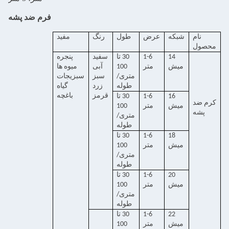
فرم ضد پشه
نام
شبکه
عرض
طول
رنگ
مفید
محصول
14
1-6
30 تا
سفيد
پنجره
ميش
متر
100
آبی
میوه ها
متری/
سبز
سبزیجات
طوله
زرد
گیاه
قرمز
باغچه
16
1-6
30 تا
کرم ضد
ميش
متر
100
پشه
متری/
طوله
18
1-6
30 تا
ميش
متر
100
متری/
طوله
20
1-6
30 تا
ميش
متر
100
متری/
طوله
22
1-6
30 تا
میش
متر
100