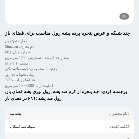
3
/
3
چند شبكه و عرض پنجره پرده پشه رول مناسب برای فضای باز
محل منبع: چین
نام تجاری: Shuntian
شماره مدل: MQ
مقدار حداقل تعداد سفارش: 1000 متر مربع
قیمت: 1.1-1.9$
جزئیات بسته بندی: کیسه پلاستیکی
زمان تحویل: 20 روز
شرایط پرداخت: T/T
قابلیت ارائه: 10000000 متر مربع
برجسته کردن:
چند پنجره از کرم ضد پشه
,
رول توری پشه فضای باز
,
رول ضد پشه PVC در فضای باز
1نام محصول:
پشه بند
2کلمه کلیدی:
شبکه ضد اشکال