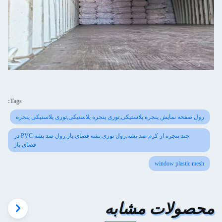
Tags:
رول صفحه نمایش پنجره پلاستیکی,توری پنجره پلاستیکی,توری پلاستیکی پنجره
چند پنجره از کرم ضد پشه,رول توری پشه فضای باز,رول ضد پشه PVC در
فضای باز
window plastic mesh
محصولات مشابه