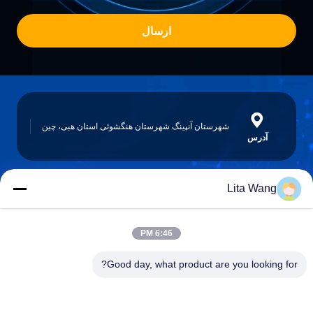
ارسال
شهرستان آنپینگ شهرستان هنگشوئی استان هبی، چین
آدرس
Lita Wang
lita@screenmeshnet.com
ایمیل
6:46 PM
Good day, what product are you looking for?
0086-13722831297
تلفن