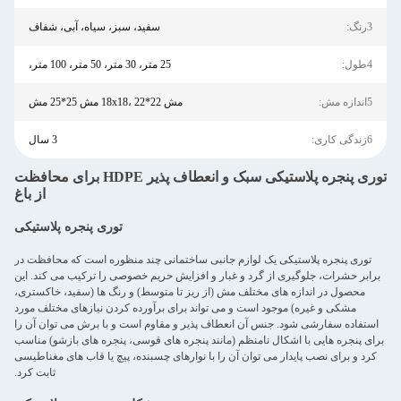
3رنگ:
سفید، سبز، سیاه، آبی، شفاف
4طول:
25 متر، 30 متر، 50 متر، 100 متر،
5اندازه مش:
مش 18x18، 22*22 مش 25*25 مش
6زندگی کاری:
3 سال
توری پنجره پلاستیکی سبک و انعطاف پذیر HDPE برای محافظت
از باغ
توری پنجره پلاستیکی
توری پنجره پلاستیکی یک لوازم جانبی ساختمانی چند منظوره است که محافظت در
برابر حشرات، جلوگیری از گرد و غبار و افزایش حریم خصوصی را ترکیب می کند. این
محصول در اندازه های مختلف مش (از ریز تا متوسط) و رنگ ها (سفید، خاکستری،
مشکی و غیره) موجود است و می تواند برای برآورده کردن نیازهای مختلف مورد
استفاده سفارشی شود. جنس آن انعطاف پذیر و مقاوم است و با برش می توان آن را
برای پنجره هایی با اشکال نامنظم (مانند پنجره های قوسی، پنجره های بازشو) مناسب
کرد و برای نصب پایدار می توان آن را با نوارهای چسبنده، پیچ یا قاب های مغناطیسی
ثابت کرد.