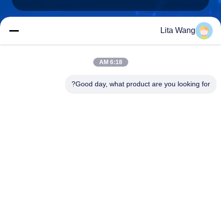
Lita Wang
lita@screenmeshnet.com
ایمیل
6:18 AM
Good day, what product are you looking for?
0086-13722831297
تلفن
Anping County Shuntian Silk Screen Products
Co., Ltd.