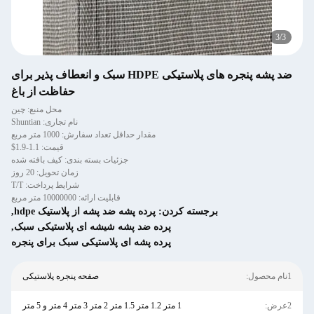
3
/
3
ضد پشه پنجره های پلاستیکی HDPE سبک و انعطاف پذیر برای
حفاظت از باغ
محل منبع: چین
نام تجاری: Shuntian
مقدار حداقل تعداد سفارش: 1000 متر مربع
قیمت: 1.1-1.9$
جزئیات بسته بندی: کیف بافته شده
زمان تحویل: 20 روز
شرایط پرداخت: T/T
قابلیت ارائه: 10000000 متر مربع
برجسته کردن:
پرده پشه ضد پشه از پلاستیک hdpe
,
پرده ضد پشه شیشه ای پلاستیکی سبک
,
پرده پشه ای پلاستیکی سبک برای پنجره
1نام محصول:
صفحه پنجره پلاستیکی
2عرض:
1 متر 1.2 متر 1.5 متر 2 متر 3 متر 4 متر و 5 متر