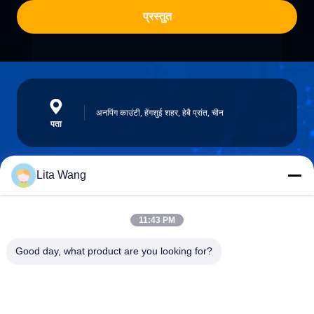
प्रस्तुत
अनपिंग काउंटी, हेंगशुई शहर, हेबै प्रांत, चीन
पता
Lita Wang
lita@screenmeshnet.com
ईमेल
11:43 PM
Good day, what product are you looking for?
0086-13722831297
फ़ोन