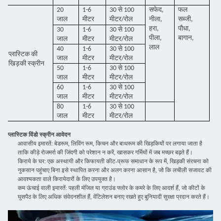
20
1-6
30 से 100
सफेद,
फल
जाल
मीटर
मीटर/रोल
नीला,
सब्जी,
हरा,
पौधा,
30
1-6
30 से 100
पीला,
बागान,
जाल
मीटर
मीटर/रोल
लाल
40
1-6
30 से 100
प्लास्टिक की
जाल
मीटर
मीटर/रोल
खिड़की स्क्रीन
50
1-6
30 से 100
जाल
मीटर
मीटर/रोल
60
1-6
30 से 100
जाल
मीटर
मीटर/रोल
80
1-6
30 से 100
जाल
मीटर
मीटर/रोल
प्लास्टिक विंडो स्क्रीन आवेदन
आवासीय इमारतें: बेडरूम, लिविंग रूम, किचन और बाथरूम की खिड़कियों पर लगाया जाता है
ताकि कीड़े रोजमर्रा की जिंदगी को परेशान न करें, खासकर गर्मियों में जब मच्छर बढ़ते हैं।
किराये के घर: एक अस्थायी और किफायती कीट-प्रूफ समाधान के रूप में, खिड़की संरचना को
नुकसान पहुंचाए बिना इसे स्थापित करना और अलग करना आसान है, जो कि लचीली सजावट की
आवश्यकता वाले किरायेदारों के लिए उपयुक्त है।
कम ऊंचाई वाली इमारतें: पहली मंजिल या ग्राउंड फ्लोर के कमरे के लिए आदर्श हैं, जो कीटों के
घुसपैठ के लिए अधिक संवेदनशील हैं, वेंटिलेशन बनाए रखते हुए बुनियादी सुरक्षा प्रदान करते हैं।