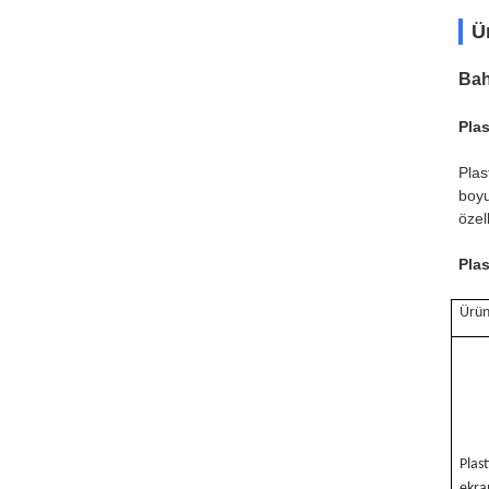
Ü
Bah
Plas
Plas
boyu
özel
Plas
Ürün
Plas
ekra