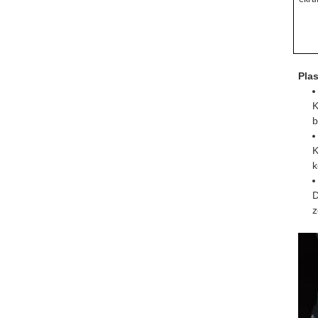
Pla
K
b
K
k
D
z