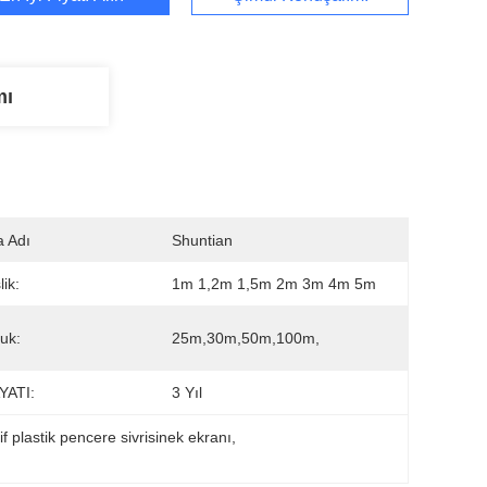
mı
 Adı
Shuntian
ik:
1m 1,2m 1,5m 2m 3m 4m 5m
uk:
25m,30m,50m,100m,
YATI:
3 Yıl
if plastik pencere sivrisinek ekranı
, 