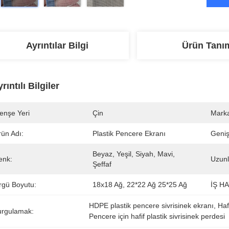
Ayrıntılar Bilgi
Ürün Tanı
rıntılı Bilgiler
enşe Yeri
Çin
Marka
rün Adı:
Plastik Pencere Ekranı
Genişl
Beyaz, Yeşil, Siyah, Mavi, 
enk:
Uzunl
Şeffaf
rgü Boyutu:
18x18 Ağ, 22*22 Ağ 25*25 Ağ
İŞ HA
HDPE plastik pencere sivrisinek ekranı
, 
Haf
urgulamak:
Pencere için hafif plastik sivrisinek perdesi