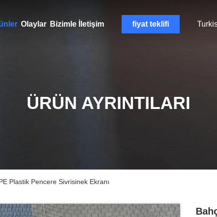
ünler
Olaylar
Bizimle İletişim
fiyat teklifi
Turki
ÜRÜN AYRINTILARI
E Plastik Pencere Sivrisinek Ekranı
Bahç