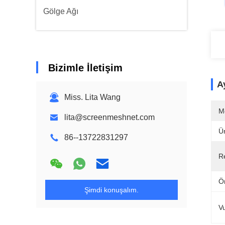
Gölge Ağı
Bizimle İletişim
Ay
Miss. Lita Wang
M
lita@screenmeshnet.com
Ü
86--13722831297
R
Ö
Şimdi konuşalım.
V