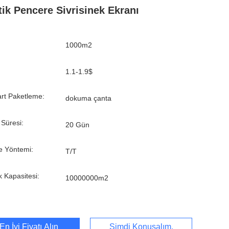
tik Pencere Sivrisinek Ekranı
1000m2
1.1-1.9$
rt Paketleme:
dokuma çanta
 Süresi:
20 Gün
 Yöntemi:
T/T
k Kapasitesi:
10000000m2
En İyi Fiyatı Alın
Şimdi Konuşalım.