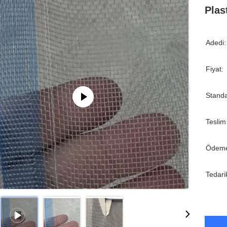
Plas
Adedi:
Fiyat:
Standa
Teslim
Ödeme
Tedari