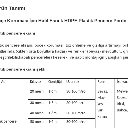
rün Tanımı
çe Koruması İçin Hafif Esnek HDPE Plastik Pencere Perde
tik pencere ekranı
tik pencere ekranı, böcek koruması, toz önleme ve gizliliği artırmayı birl
tlarında (cikten orta boyutlara kadar) ve renkler (beyaz) mevcuttur., gri, 
leştirilebilir.kapalı pencereler) keserek, ve sabit montaj için yapışkan şer
tik pencere ekranı şekli
 Adı
Kılavuz
Genişliği
Uzunluk
Renk
İşe yar
20 mesh
1-6m
30-100m/rol
Beyaz,
Meyve
Mavi.
Sebze,
30 mesh
1-6m
30-100m/rol
Yeşil.
Bitki,
Sarı.
Bahçe
40 mesh
1-6m
30-100m/rol
Kırmızı
tik pencere
50 mesh
1-6m
30-100m/rol
nı