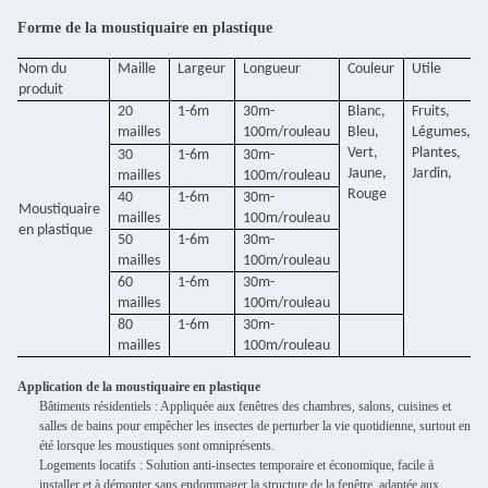
Forme de la moustiquaire en plastique
Nom du
Maille
Largeur
Longueur
Couleur
Utile
produit
20
1-6m
30m-
Blanc,
Fruits,
mailles
100m/rouleau
Bleu,
Légumes,
Vert,
Plantes,
30
1-6m
30m-
Jaune,
Jardin,
mailles
100m/rouleau
Rouge
40
1-6m
30m-
Moustiquaire
mailles
100m/rouleau
en plastique
50
1-6m
30m-
mailles
100m/rouleau
60
1-6m
30m-
mailles
100m/rouleau
80
1-6m
30m-
mailles
100m/rouleau
Application de la moustiquaire en plastique
Bâtiments résidentiels : Appliquée aux fenêtres des chambres, salons, cuisines et
salles de bains pour empêcher les insectes de perturber la vie quotidienne, surtout en
été lorsque les moustiques sont omniprésents.
Logements locatifs : Solution anti-insectes temporaire et économique, facile à
installer et à démonter sans endommager la structure de la fenêtre, adaptée aux