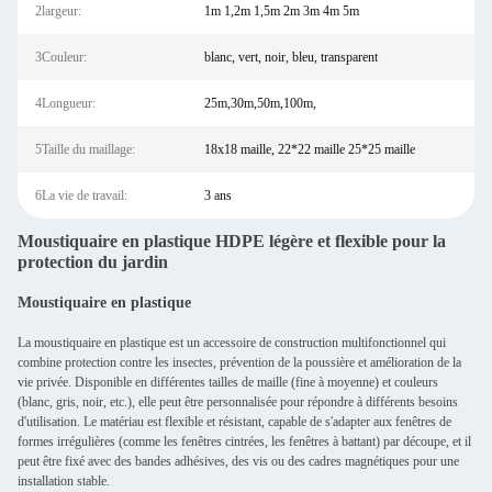
2largeur:
1m 1,2m 1,5m 2m 3m 4m 5m
3Couleur:
blanc, vert, noir, bleu, transparent
4Longueur:
25m,30m,50m,100m,
5Taille du maillage:
18x18 maille, 22*22 maille 25*25 maille
6La vie de travail:
3 ans
Moustiquaire en plastique HDPE légère et flexible pour la
protection du jardin
Moustiquaire en plastique
La moustiquaire en plastique est un accessoire de construction multifonctionnel qui
combine protection contre les insectes, prévention de la poussière et amélioration de la
vie privée. Disponible en différentes tailles de maille (fine à moyenne) et couleurs
(blanc, gris, noir, etc.), elle peut être personnalisée pour répondre à différents besoins
d'utilisation. Le matériau est flexible et résistant, capable de s'adapter aux fenêtres de
formes irrégulières (comme les fenêtres cintrées, les fenêtres à battant) par découpe, et il
peut être fixé avec des bandes adhésives, des vis ou des cadres magnétiques pour une
installation stable.