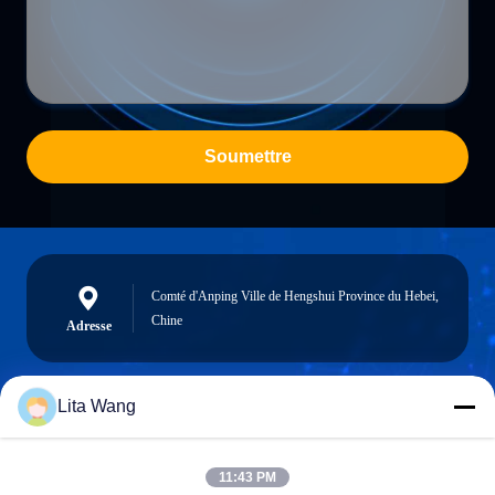
Soumettre
Comté d'Anping Ville de Hengshui Province du Hebei,
Chine
Adresse
Lita Wang
lita@screenmeshnet.com
Email
11:43 PM