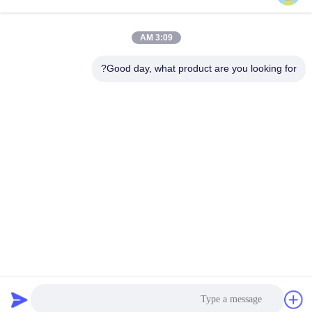
lita@screenmeshnet.com
البريد
الإلكتروني
3:09 AM
Good day, what product are you looking for?
0086-13722831297
الهاتف
Anping County Shuntian Silk Screen Products
Co., Ltd.
Anping County Shuntian Silk Screen Products Co., Ltd.
احصل على أفضل سعر
نتحدث الآن
نتحدث الآن