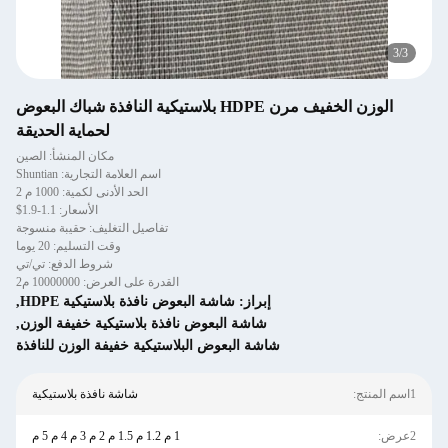
3
/
3
الوزن الخفيف مرن HDPE بلاستيكية النافذة شباك البعوض
لحماية الحديقة
مكان المنشأ: الصين
اسم العلامة التجارية: Shuntian
الحد الأدنى لكمية: 1000 م 2
الأسعار: 1.1-1.9$
تفاصيل التغليف: حقيبة منسوجة
وقت التسليم: 20 يوما
شروط الدفع: تي/تي
القدرة على العرض: 10000000 م2
إبراز:
شاشة البعوض نافذة بلاستيكية HDPE
,
شاشة البعوض نافذة بلاستيكية خفيفة الوزن
,
شاشة البعوض البلاستيكية خفيفة الوزن للنافذة
1اسم المنتج:
شاشة نافذة بلاستيكية
2عرض:
1 م 1.2 م 1.5 م 2 م 3 م 4 م 5 م