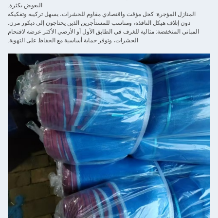
البعوض بكثرة.
المنازل المؤجرة: كحل مؤقت واقتصادي مقاوم للحشرات، يسهل تركيبه وتفكيكه
دون إتلاف هيكل النافذة، ومناسب للمستأجرين الذين يحتاجون إلى ديكور مرن.
المباني المنخفضة: مثالية للغرف في الطابق الأول أو الأرضي الأكثر عرضة لاقتحام
الحشرات، وتوفر حماية أساسية مع الحفاظ على التهوية.