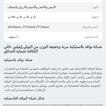
3لون:
الأبيض والأخضر والأسود والأزرق والشفاف
4طول:
25 م، 30 م، 50 م، 100 م،
5حجم الشبكة:
18x18mesh، 22*22mesh 25*25mesh
6حياة العمل:
3 سنوات
شبكة نوافذ بلاستيكية مرنة وخفيفة الوزن من البولي إيثيلين عالي
الكثافة لحماية الحدائق
شبكة نوافذ بلاستيكية
شبكة النوافذ البلاستيكية هي ملحق بناء متعدد الوظائف يجمع بين الحماية من الحشرات
ومنع الغبار وتعزيز الخصوصية. متوفرة بأحجام شبكية مختلفة (من الناعم إلى المتوسط)
وألوان (أبيض، رمادي، أسود، إلخ)، يمكن تخصيصها لتلبية احتياجات الاستخدام المختلفة.
المادة مرنة وقوية، قادرة على ملاءمة النوافذ ذات الأشكال غير المنتظمة (مثل النوافذ
المقوسة، والنوافذ المفصلية) عن طريق القص، ويمكن تثبيتها بشرائط لاصقة أو براغي
أو إطارات مغناطيسية لتركيب ثابت.
شكل شبكة النوافذ البلاستيكية