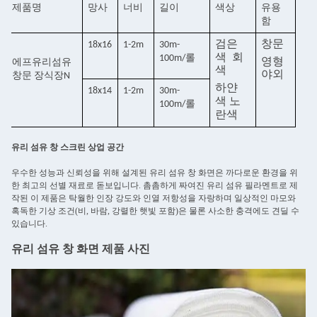
제품명
망사
너비
길이
색상
유용
함
검은
창문
18x16
1-2m
30m-
색
회
100m/롤
영형
에프
유리섬유
색
야외
창문 장식장
N
하얀
18x14
1-2m
30m-
색
노
100m/롤
란색
유리 섬유 창 스크린 상업 공간
우수한 성능과 신뢰성을 위해 설계된 유리 섬유 창 화면은 까다로운 환경을 위
한 최고의 선별 재료로 돋보입니다. 촘촘하게 짜여진 유리 섬유 필라멘트로 제
작된 이 제품은 탁월한 인장 강도와 인열 저항성을 자랑하며 일상적인 마모와
혹독한 기상 조건(비, 바람, 강렬한 햇빛 포함)은 물론 사소한 충격에도 견딜 수
있습니다.
유리 섬유 창 화면 제품 사진