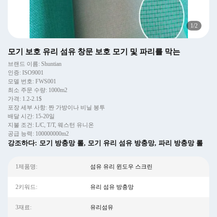
1
/
2
모기 보호 유리 섬유 창문 보호 모기 및 파리를 막는
브랜드 이름: Shuntian
인증: ISO9001
모델 번호: FWS001
최소 주문 수량: 1000m2
가격: 1.2-2.1$
포장 세부 사항: 짠 가방이나 비닐 봉투
배달 시간: 15-20일
지불 조건: L/C, T/T, 웨스턴 유니온
공급 능력: 100000000m2
강조하다:
모기 방충망 롤
,
모기 유리 섬유 방충망
,
파리 방충망 롤
1제품명:
섬유 유리 윈도우 스크린
2키워드:
유리 섬유 방충망
3재료:
유리섬유