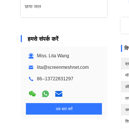
छाया जाल
हमसे संपर्क करें
वि
Miss. Lita Wang
ब्
lita@screenmeshnet.com
मॉ
86--13722831297
की
ता
अब बात करें
सम
शिप