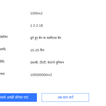
:
1000m2
1.2-2.1$
पैकेजिंग:
बुने हुए बैग या प्लास्टिक बैग
अवधि:
15-20 दिन
िधि:
एल/सी, टी/टी, वेस्टर्न यूनियन
्षमता:
100000000m2
बसे अच्छी कीमत पाएं
अब बात करें