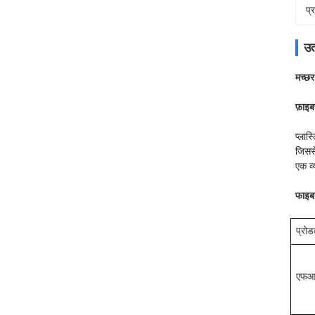
प्
उत
मच्छर
फ़ाइब
प्लास
जिससे
एक व
फाइबर
प्रोड
एफ
आइ