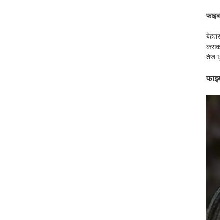
फाइबर
बेहतर
कसकर 
तेज ध
फाइब