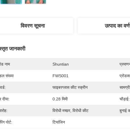
विवरण सूचना
उत्पाद का वर्
स्तृत जानकारी
रांड नाम
Shuntian
प्रमाण
डल संख्या
FWS001
प्रोडक
वर्ड:
फाइबरग्लास कीट स्क्रीन
सामग्री
र दीया:
0.28 मिमी
चौड़ाई:
ारोह:
विरोधी मच्छर, विरोधी कीट
बुनाई क
िंग पोर्ट:
टियांजिन