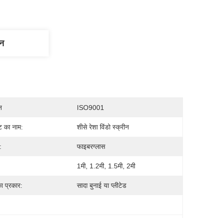
णन
न
ISO9001
्ट का नाम:
शीसे रेशा विंडो स्क्रीन
:
फाइबरग्लास
1मी, 1.2मी, 1.5मी, 2मी
ा प्रकार:
सादा बुनाई या प्लीटेड