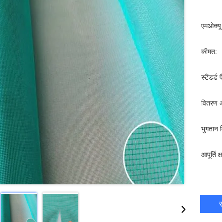
एमओक्यू
कीमत:
स्टैंडर्ड 
वितरण 
भुगतान व
आपूर्ति क
स