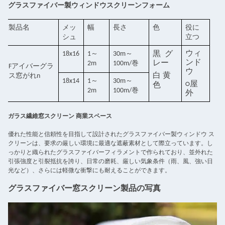
グラスファイバー製ウィンドウスクリーンフォーム
製品名
メッ
幅
長さ
色
役に
シュ
立つ
ウィ
18x16
1～
30m～
黒
グ
ンド
レー
2m
100m/巻
F
アイバーグラ
ウ
白
黄
ス窓がれ
n
18x14
1～
30m～
○
屋
色
2m
100m/巻
外
ガラス繊維窓スクリーン 商業スペース
優れた性能と信頼性を目指して設計されたグラスファイバー製ウィンドウ ス
クリーンは、要求の厳しい環境に最適な遮蔽素材として際立っています。し
っかりと織られたグラスファイバーフィラメントで作られており、並外れた
引張強度と引裂抵抗を誇り、日常の磨耗、厳しい気象条件（雨、風、強い日
光など）、さらには軽微な衝撃にも耐えることができます。
グラスファイバー窓スクリーン製品の写真