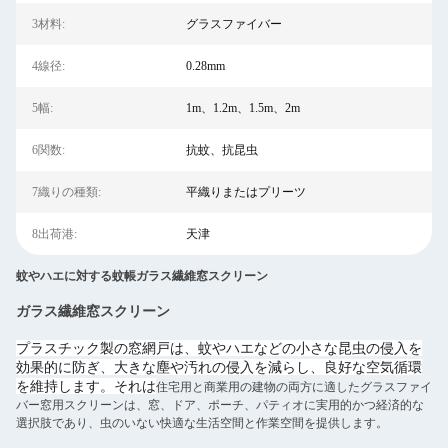
3材料:
グラスファイバー
4線径:
0.28mm
5幅:
1m、1.2m、1.5m、2m
6関数:
抗蚊、抗昆虫
7織りの種類:
平織りまたはプリーツ
8出荷港:
天津
蚊やハエに対する蚊帳ガラス繊維窓スクリーン
ガラス繊維窓スクリーン
プラスチック製の窓網戸は、蚊やハエなどの小さな昆虫の侵入を
効果的に防ぎ、大きな塵や汚れの侵入を減らし、良好な空気循環
を維持します。それは
住宅用と商業用の建物の両方に適したグラスファイ
バー窓用スクリーンは、窓、ドア、ポーチ、パティオに実用的かつ経済的な
選択肢であり、虫のいない快適な生活空間と作業空間を提供します。