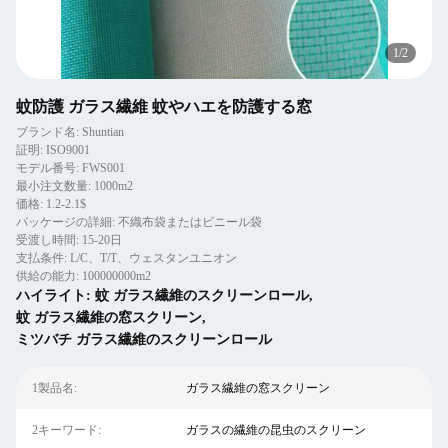
1
/
2
蚊防護 ガラス繊維 蚊やハエを防護する窓
ブランド名: Shuntian
証明: ISO9001
モデル番号: FWS001
最小注文数量: 1000m2
価格: 1.2-2.1$
パッケージの詳細: 不織布袋またはビニール袋
受渡し時間: 15-20日
支払条件: L/C、T/T、ウェスタンユニオン
供給の能力: 100000000m2
ハイライト:
蚊 ガラス繊維のスクリーンロール
,
蚊 ガラス繊維の窓スクリーン
,
ミツバチ ガラス繊維のスクリーンロール
1製品名:
ガラス繊維の窓スクリーン
2キーワード:
ガラスの繊維の昆虫のスクリーン