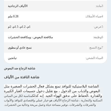
3مادة:
الألياف الزجاجية
4ضياء الأسلاك:
0.28 ملم
5عرض:
1م، 1.2م، 1.5م، 2م
6وظيفة:
مكافحة البعوض ، ومكافحة الحشرات
7نوع النسج:
نسج عادي أو مطوي
8ميناء الشحن:
تيانجين
شاشة الزجاج ضد البعوض
شاشة النافذة من الألياف
الشاشة البلاستيكية للنوافذ تمنع بشكل فعال الحشرات الصغيرة مثل
البعوض والذباب من الدخول ، مع تقليل دخول جسيمات الغبار الكبيرة
والقذارة ،الحفاظ على تدفق الهواء الجيد. إنه كذلك
مناسبة لكل من المباني
السكنية والتجارية ، شاشة الزجاج الألياف هو خيار عملي واقتصادي للنوافذ والأبواب
والشرفات والشرفات ،توفير مساحة حياة وعمل مريحة وخالية من الحشرات.