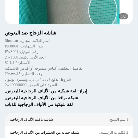
1
/
2
شاشة الزجاج ضد البعوض
اسم العلامة التجارية: Shuntian
إصدار الشهادات: ISO9001
رقم الموديل: FWS001
الحد الأدنى لكمية: 1000 م 2
الأسعار: 1.2-2.1$
تفاصيل التغليف: أكياس منسوجة أو أكياس بلاستيكية
وقت التسليم: 15-20days
شروط الدفع: ل / c، / تي تي، ويسترن يونيون
القدرة على العرض: 100000000 م2
إبراز:
لفة شبكية من الألياف الزجاجية للبعوض
,
شبكة نوافذ من الألياف الزجاجية للبعوض
,
لفة شبكية من الألياف الزجاجية للذباب
1اسم المنتج:
شاشة نافذة الألياف الزجاجية
2الكلمات الرئيسية:
شبكة حماية من الحشرات من الألياف الزجاجية