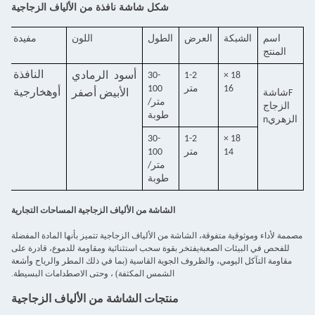
شكل شاشة نافذة من الألياف الزجاجية
اسم
الشبكة
العرض
الطول
اللون
مفيدة
المنتج
النافذة
18 ×
1-2
30-
أسود
الرمادي
16
متر
100
أوه
خارجية
F
شاشة
الأبيض
أصفر
متر/
الزجاج
طوبة
الزهري
n
30-
1-2
18 ×
14
متر
100
متر/
طوبة
الشاشة من الألياف الزجاجية المساحات التجارية
مصممة لأداء وموثوقية متفوقة، الشاشة من الألياف الزجاجية تتميز بأنها المادة المفضلة
للفحص في البيئات الصعبةيفتخر بقوة سحب استثنائية ومقاومة للدموع، قادرة على
مقاومة التآكل اليومي، والظروف الجوية القاسية (بما في ذلك المطر والرياح وأشعة
الشمس المكثفة) ، وحتى الاصطدامات البسيطة.
منتجات الشاشة من الألياف الزجاجية