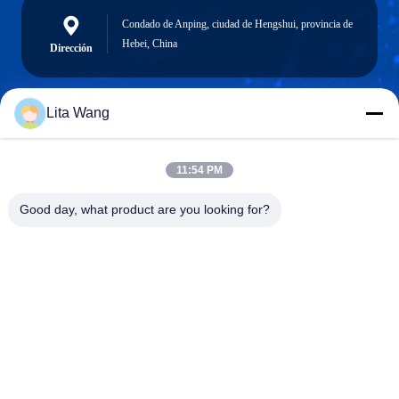
Condado de Anping, ciudad de Hengshui, provincia de
Hebei, China
Dirección
Lita Wang
lita@screenmeshnet.com
Email
11:54 PM
Good day, what product are you looking for?
0086-13722831297
El teléfono.
Anping County Shuntian Silk Screen Products
Co., Ltd.