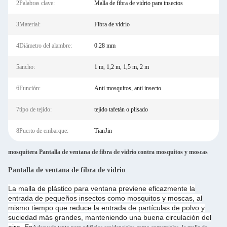
2Palabras clave:
Malla de fibra de vidrio para insectos
3Material:
Fibra de vidrio
4Diámetro del alambre:
0.28 mm
5ancho:
1 m, 1,2 m, 1,5 m, 2 m
6Función:
Anti mosquitos, anti insecto
7tipo de tejido:
tejido tafetán o plisado
8Puerto de embarque:
TianJin
mosquitera Pantalla de ventana de fibra de vidrio contra mosquitos y moscas
Pantalla de ventana de fibra de vidrio
La malla de plástico para ventana previene eficazmente la
entrada de pequeños insectos como mosquitos y moscas, al
mismo tiempo que reduce la entrada de partículas de polvo y
suciedad más grandes, manteniendo una buena circulación del