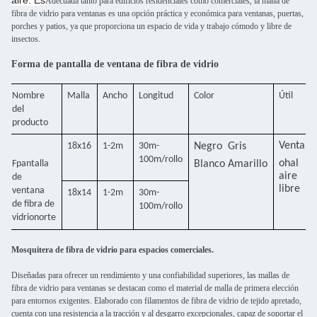
aire. Es
Adecuada tanto para edificios residenciales como comerciales, la malla de
fibra de vidrio para ventanas es una opción práctica y económica para ventanas, puertas,
porches y patios, ya que proporciona un espacio de vida y trabajo cómodo y libre de
insectos.
Forma de pantalla de ventana de fibra de vidrio
Nombre
Malla
Ancho
Longitud
Color
Útil
del
producto
Ventana
18x16
1-2m
30m-
Negro
Gris
100m/rollo
oh
al
F
pantalla
Blanco
Amarillo
aire
de
libre
ventana
18x14
1-2m
30m-
de fibra de
100m/rollo
vidrio
norte
Mosquitera de fibra de vidrio para espacios comerciales.
Diseñadas para ofrecer un rendimiento y una confiabilidad superiores, las mallas de
fibra de vidrio para ventanas se destacan como el material de malla de primera elección
para entornos exigentes. Elaborado con filamentos de fibra de vidrio de tejido apretado,
cuenta con una resistencia a la tracción y al desgarro excepcionales, capaz de soportar el