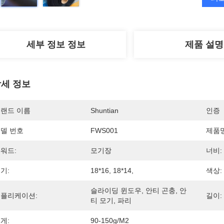
세부 정보 정보
제품 설명
세 정보
랜드 이름
Shuntian
인증
델 번호
FWS001
제품명
워드:
모기장
너비:
기:
18*16, 18*14,
색상:
슬라이딩 윈도우, 안티 곤충, 안
플리케이션:
길이:
티 모기, 파리
게:
90-150g/m2