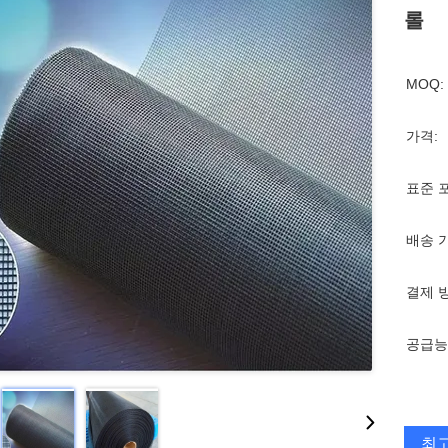
롤
MOQ:
가격:
표준 
배송 
결제 
공급능
최