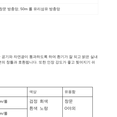
 창문 방충망
, 
50m 롤 유리섬유 방충망
 공기와 자연광이 통과하도록 하여 환기가 잘 되고 밝은 실내
분의 창틀과 호환됩니다. 또한 인장 강도가 좋고 찢어지기 쉬
색상
유용함
검정
회색
창문
0m/롤
흰색
노랑
O
야외
0m/롤