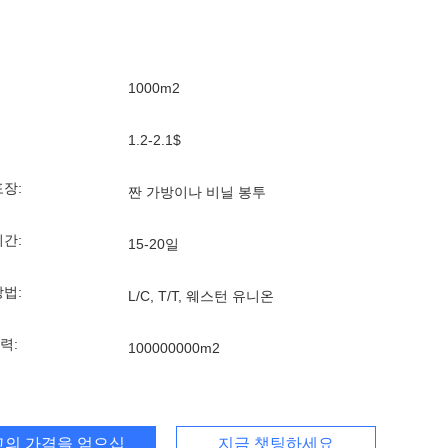
1000m2
1.2-2.1$
포장:
짠 가방이나 비닐 봉투
기간:
15-20일
방법:
L/C, T/T, 웨스턴 유니온
력:
100000000m2
고의 가격을 얻으십시오
지금 챗팅하세요