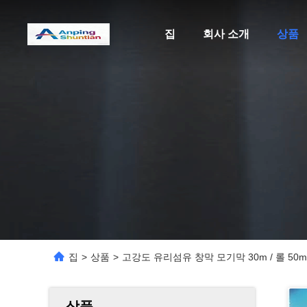
집
회사 소개
상품
집
>
상품
>
고강도 유리섬유 창막 모기막 30m / 롤 50m 
상품