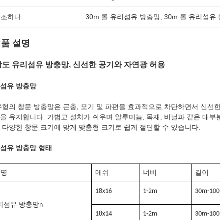
조하다:
30m 롤 유리섬유 방충망
, 
30m 롤 유리섬유
품 설명
도 유리섬유 방충망, 신선한 공기와 자연광 허용
섬유 방충망
유형의 창문 방충망은 곤충, 모기 및 파편을 효과적으로 차단하면서 신선한
을 유지합니다. 가볍고 설치가 쉬우며 알루미늄, 목재, 비닐과 같은 대부
 다양한 창문 크기에 맞게 맞춤형 크기로 쉽게 절단할 수 있습니다.
섬유 방충망 형태
품명
메쉬
너비
길이
18x16
1-2m
30m-10
리섬유 방충망
n
18x14
1-2m
30m-10