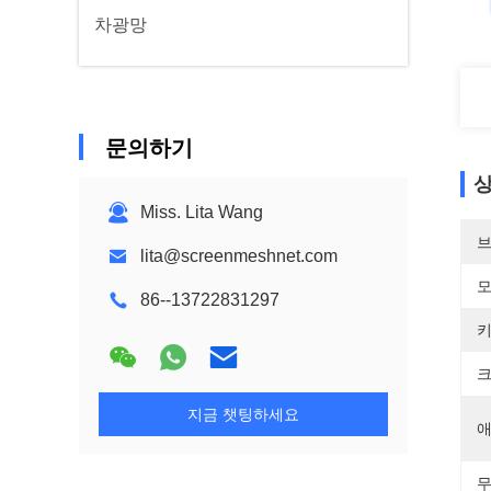
차광망
문의하기
상
Miss. Lita Wang
브
lita@screenmeshnet.com
모
86--13722831297
키
크
지금 챗팅하세요
애
무