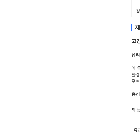
강
제
고강
유리
이 
환경
우며
유리
제
F
유