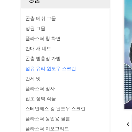
곤충 메쉬 그물
정원 그물
플라스틱 창 화면
반대 새 네트
곤충 방충망 가방
섬유 유리 윈도우 스크린
만세 넷
플라스틱 망사
잡초 장벽 직물
스테인레스 강 윈도우 스크린
플라스틱 농업용 필름
플라스틱 지오그리드