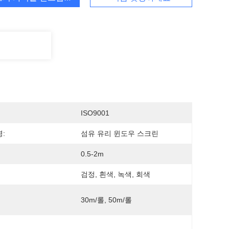
ISO9001
:
섬유 유리 윈도우 스크린
0.5-2m
검정, 흰색, 녹색, 회색
30m/롤, 50m/롤