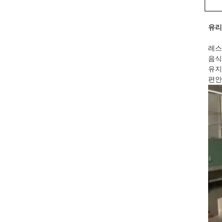
유리
레스
음식
유지
편안